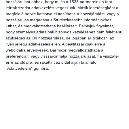
hozzájárulhat ahhoz, hogy mi és a 1538 partnereink a fent
leírtak szerint adatkezelést végezzünk. Másik lehetőségként a
megfelelő helyre kattintva elutasíthatja a hozzájárulást, vagy a
mti
hozzájárulás megadása előtt részletesebb információkhoz
juthat, és megváltoztathatja beállításait.
Felhívjuk figyelmét,
KAPCSOLÓDÓ TARTALOM:
ATOMENERGIA
ENERGIA
hogy személyes adatainak bizonyos kezeléséhez nem feltétlenül
ENERGIAPOLITIKA
PETÍCIÓ
szükséges az Ön hozzájárulása, de jogában áll tiltakozni az
ilyen jellegű adatkezelés ellen. A beállításai csak erre a
EZ IS ÉRDEKELHET
weboldalra érvényesek. Bármikor megváltoztathatja a
preferenciáit, vagy visszavonhatja hozzájárulását, ha visszatér
Budapest zöldterületeit a kánikulában is
erre az oldalra, és rákattint az oldal alján található
öntözni kell – a Főkert indokolta a
"Adatvédelem" gombra.
korlátozást
ZÖLDINFÓ
Budapest zöldterületeit a
kánikulában is öntözni kell – a
Főkert indokolta a korlátozást