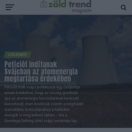
ZÖLDINFÓ
Petíciót indítanak
Svájcban az atomenergia
megtartása érdekében
Petíciót indít svájci politikusok egy csoportja
annak érdekében, hogy az ország gondolja
újra az atomenergia használatának tervezett
kivezetését, mert érvelésük szerint a megfelelő
áramellátás biztosításához a nukleáris
energiát is meg kellene tartani – írta a
SonntagsZeitung című svájci vasárnapi lap.