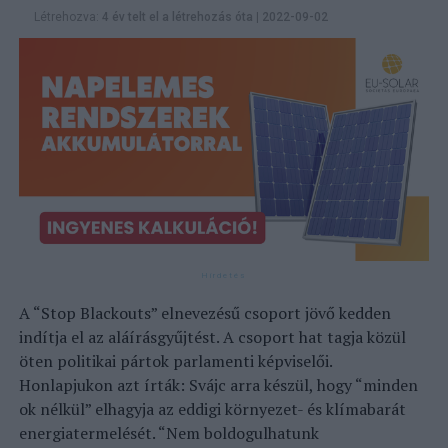
Létrehozva:
4 év telt el a létrehozás óta
|
2022-09-02
A “Stop Blackouts” elnevezésű csoport jövő kedden
indítja el az aláírásgyűjtést. A csoport hat tagja közül
öten politikai pártok parlamenti képviselői.
Honlapjukon azt írták: Svájc arra készül, hogy “minden
ok nélkül” elhagyja az eddigi környezet- és klímabarát
energiatermelését. “Nem boldogulhatunk