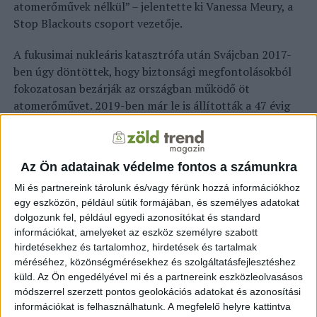
atomerőművek nélkül” – jelentette ki Vanessa Meury, a
Stop Blackouts csoport vezetője.
A fukusimai nukleáris katasztrófa után Svájcban 2017-
ben úgy döntöttek, hogy biztonsági megfontolásokból
fokozatosan bezárják az országban működő öt
atomerőművet. 2019-ben már le is állították a 47 évig
üzemelő mühlenbergi atomerőművet. Svájcban az
alkotmányt népszavazás útján lehet módosítani.
Referendumot akkor írnak ki, ha egy ügyben 18 hónapon
Az Ön adatainak védelme fontos a számunkra
belül legalább 100 ezer támogató aláírás összegyűlik. A
Mi és partnereink tárolunk és/vagy férünk hozzá információkhoz
svájci kormány jövő kedden fogja bemutatni
egy eszközön, például sütik formájában, és személyes adatokat
elképzeléseit arról, hogyan kezelnék az ukrajnai háború
dolgozunk fel, például egyedi azonosítókat és standard
miatt fellépő esetleges energiaellátási hiányokat.
információkat, amelyeket az eszköz személyre szabott
Júliusban az energiaszolgáltató szektor egyik vezető
hirdetésekhez és tartalomhoz, hirdetések és tartalmak
tisztségviselője arra figyelmeztetett, hogy az ellátási
méréséhez, közönségmérésekhez és szolgáltatásfejlesztéshez
gondokat szükség esetén az áramszolgáltatás négyórás,
küld.
Az Ön engedélyével mi és a partnereink eszközleolvasásos
regionális leállításával ellensúlyozhatják.
módszerrel szerzett pontos geolokációs adatokat és azonosítási
információkat is felhasználhatunk. A megfelelő helyre kattintva