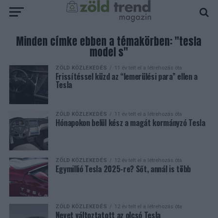
Minden címke ebben a témakörben: "tesla
model s"
ZÖLD KÖZLEKEDÉS
11 év telt el a létrehozás óta
Frissítéssel küzd az “lemerülési para” ellen a
Tesla
ZÖLD KÖZLEKEDÉS
11 év telt el a létrehozás óta
Hónapokon belül kész a magát kormányzó Tesla
ZÖLD KÖZLEKEDÉS
12 év telt el a létrehozás óta
Egymillió Tesla 2025-re? Sőt, annál is több
ZÖLD KÖZLEKEDÉS
12 év telt el a létrehozás óta
Nevet változtatott az olcsó Tesla