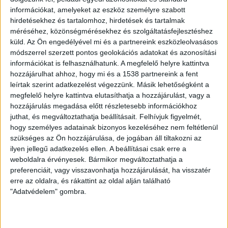
ZÖLD KÖZLEKEDÉS
12 év telt el a létrehozás óta
információkat, amelyeket az eszköz személyre szabott
Milliárdos lobbival néz farkasszemet a Tesla
hirdetésekhez és tartalomhoz, hirdetések és tartalmak
méréséhez, közönségmérésekhez és szolgáltatásfejlesztéshez
küld.
Az Ön engedélyével mi és a partnereink eszközleolvasásos
módszerrel szerzett pontos geolokációs adatokat és azonosítási
ZÖLD KÖZLEKEDÉS
13 év telt el a létrehozás óta
Tesla Model S, mint rendőrautó?
információkat is felhasználhatunk. A megfelelő helyre kattintva
hozzájárulhat ahhoz, hogy mi és a 1538 partnereink a fent
leírtak szerint adatkezelést végezzünk. Másik lehetőségként a
megfelelő helyre kattintva elutasíthatja a hozzájárulást, vagy a
hozzájárulás megadása előtt részletesebb információkhoz
juthat, és megváltoztathatja beállításait.
Felhívjuk figyelmét,
hogy személyes adatainak bizonyos kezeléséhez nem feltétlenül
ZÖLDTREND A FACEBOOKON
szükséges az Ön hozzájárulása, de jogában áll tiltakozni az
ilyen jellegű adatkezelés ellen. A beállításai csak erre a
weboldalra érvényesek. Bármikor megváltoztathatja a
preferenciáit, vagy visszavonhatja hozzájárulását, ha visszatér
CÍMKÉK
erre az oldalra, és rákattint az oldal alján található
alternatív energia
"Adatvédelem" gombra.
e-autó
aszály
egészség
elektromos autó
elektromos autótöltő
energia
elektromos meghajtás
energiahatékonyság