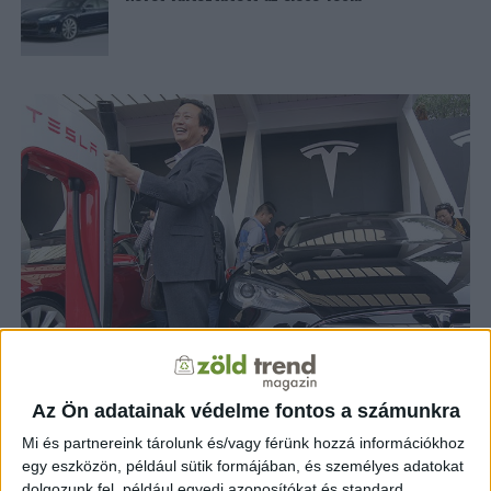
ZÖLD KÖZLEKEDÉS
12 év telt el a létrehozás óta
Ingyen rendszám jár a Teslákhoz
Az Ön adatainak védelme fontos a számunkra
Sanghajban
Mi és partnereink tárolunk és/vagy férünk hozzá információkhoz
egy eszközön, például sütik formájában, és személyes adatokat
dolgozunk fel, például egyedi azonosítókat és standard