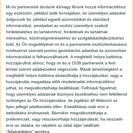
Mi és partnereink tárolunk és/vagy férünk hozzá információkhoz
ZÖLD KÖZLEKEDÉS
12 év telt el a létrehozás óta
egy eszközön, például sütik formájában, és személyes adatokat
7579 eladott elektromos Tesla negyed év alatt
dolgozunk fel, például egyedi azonosítókat és standard
információkat, amelyeket az eszköz személyre szabott
hirdetésekhez és tartalomhoz, hirdetések és tartalmak
méréséhez, közönségmérésekhez és szolgáltatásfejlesztéshez
ZÖLD KÖZLEKEDÉS
12 év telt el a létrehozás óta
Repülnek a jövő rendőrautói?
küld.
Az Ön engedélyével mi és a partnereink eszközleolvasásos
módszerrel szerzett pontos geolokációs adatokat és azonosítási
információkat is felhasználhatunk. A megfelelő helyre kattintva
hozzájárulhat ahhoz, hogy mi és a 1538 partnereink a fent
ZÖLD ENERGIA
12 év telt el a létrehozás óta
leírtak szerint adatkezelést végezzünk. Másik lehetőségként a
Transilvania Filmfesztivál: Gasland
megfelelő helyre kattintva elutasíthatja a hozzájárulást, vagy a
dokumentumfilm
hozzájárulás megadása előtt részletesebb információkhoz
juthat, és megváltoztathatja beállításait.
Felhívjuk figyelmét,
hogy személyes adatainak bizonyos kezeléséhez nem feltétlenül
OTTHON
12 év telt el a létrehozás óta
szükséges az Ön hozzájárulása, de jogában áll tiltakozni az
UFO szerű sátrak Amerika utcáin
ilyen jellegű adatkezelés ellen. A beállításai csak erre a
weboldalra érvényesek. Bármikor megváltoztathatja a
preferenciáit, vagy visszavonhatja hozzájárulását, ha visszatér
erre az oldalra, és rákattint az oldal alján található
"Adatvédelem" gombra.