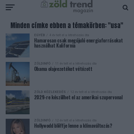
Minden címke ebben a témakörben: "usa"
EGYÉB
4 év telt el a létrehozás óta
Hamarosan csak megújuló energiaforrásokat
használhat Kalifornia
ZÖLDINFÓ
11 év telt el a létrehozás óta
Obama olajvezetéket vétózott
ZÖLD KÖZLEKEDÉS
12 év telt el a létrehozás óta
2029-re készülhet el az amerikai szupervonal
ZÖLDINFÓ
12 év telt el a létrehozás óta
Hollywodd blöffje lenne a klímaváltozás?