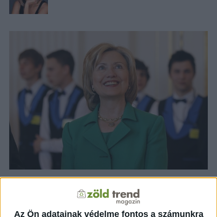
ZÖLDINFÓ
12 év telt el a létrehozás óta
Mennyire zöld valójában a leendő
amerikai elnök?
Az Ön adatainak védelme fontos a számunkra