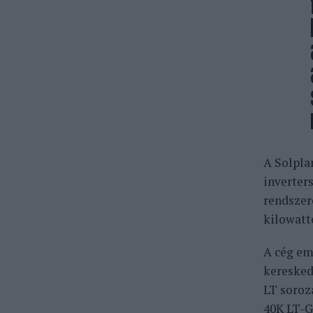
A Solpla
inverter
rendszer
kilowatt
A cég em
keresked
LT soroz
40K LT-G