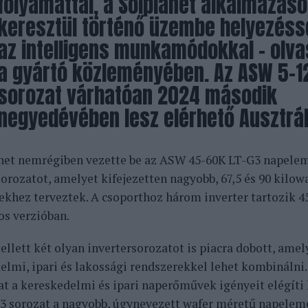
folyamattal, a Solplanet alkalmazás
keresztül történő üzembe helyezéss
az intelligens munkamódokkal – olv
a gyártó közleményében. Az ASW 5-1
sorozat várhatóan 2024 második
negyedévében lesz elérhető Ausztrál
net nemrégiben vezette be az ASW 45-60K LT-G3 napele
sorozatot, amelyet kifejezetten nagyobb, 67,5 és 90 kilow
ekhez terveztek. A csoporthoz három inverter tartozik 45
os verzióban.
ellett két olyan invertersorozatot is piacra dobott, am
elmi, ipari és lakossági rendszerekkel lehet kombináln
at a kereskedelmi és ipari naperőművek igényeit elégíti
3 sorozat a nagyobb, úgynevezett wafer méretű napele