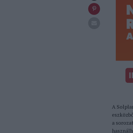
A Solpla
eszközbő
a soroza
használh