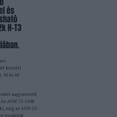
on
el és
asható
2k H-T3
iában.
mes
att közötti
, 50 és 60
elyeket nagyméretű
i. Az ASW 75-110K
 ki, míg az ASW 25-
mes modulok