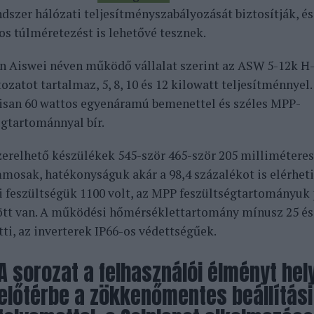
ndszer hálózati teljesítményszabályozását biztosítják, és
os túlméretezést is lehetővé tesznek.
n Aiswei néven működő vállalat szerint az ASW 5-12k H-
ozatot tartalmaz, 5, 8, 10 és 12 kilowatt teljesítménnyel
san 60 wattos egyenáramú bemenettel és széles MPP-
égtartománnyal bír.
szerelhető készülékek 545-ször 465-ször 205 milliméteres
mosak, hatékonyságuk akár a 98,4 százalékot is elérhet
 feszültségük 1100 volt, az MPP feszültségtartományuk 
ött van. A működési hőmérséklettartomány mínusz 25 és 
tti, az inverterek IP66-os védettségűek.
A sorozat a felhasználói élményt hel
előtérbe a zökkenőmentes beállítási