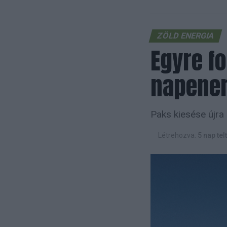
ZÖLD ENERGIA
Egyre f
napene
Paks kiesése újra 
Létrehozva:
5 nap tel