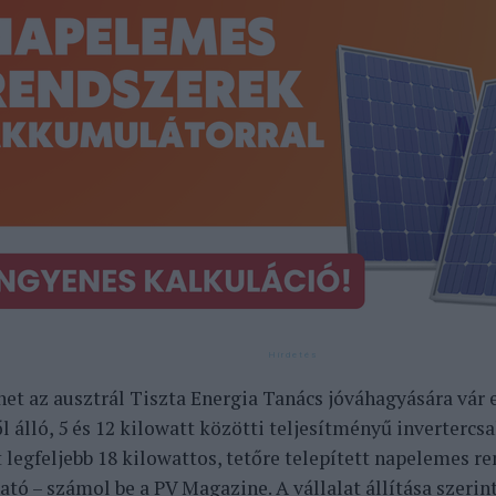
net az ausztrál Tiszta Energia Tanács jóváhagyására vár e
l álló, 5 és 12 kilowatt közötti teljesítményű invertercs
t legfeljebb 18 kilowattos, tetőre telepített napelemes r
ató – számol be a
PV Magazine
. A vállalat állítása szerin