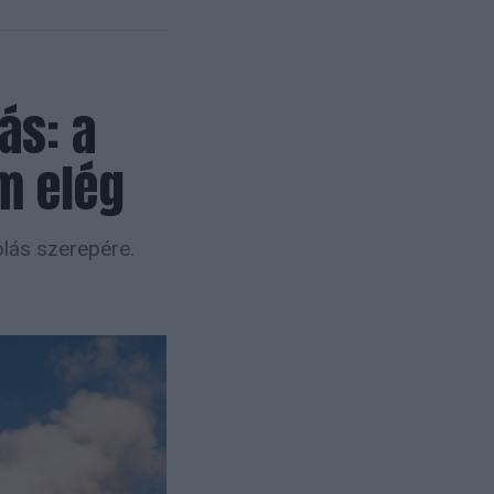
ás: a
m elég
olás szerepére.