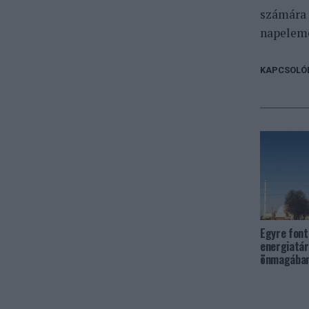
számára 
napeleme
KAPCSOLÓ
Egyre font
energiatár
önmagában