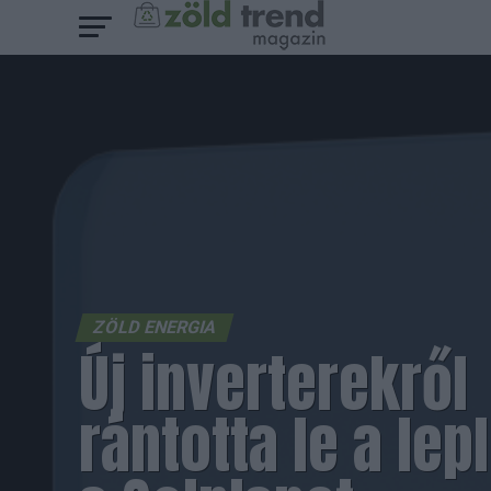
ZÖLD ENERGIA
Új inverterekről
rántotta le a lep