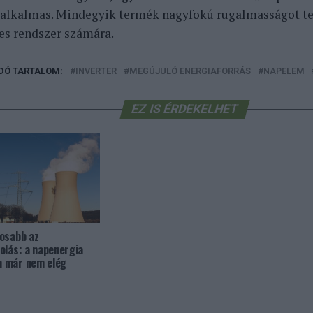
alkalmas. Mindegyik termék nagyfokú rugalmasságot te
s rendszer számára.
DÓ TARTALOM:
INVERTER
MEGÚJULÓ ENERGIAFORRÁS
NAPELEM
EZ IS ÉRDEKELHET
osabb az
olás: a napenergia
 már nem elég