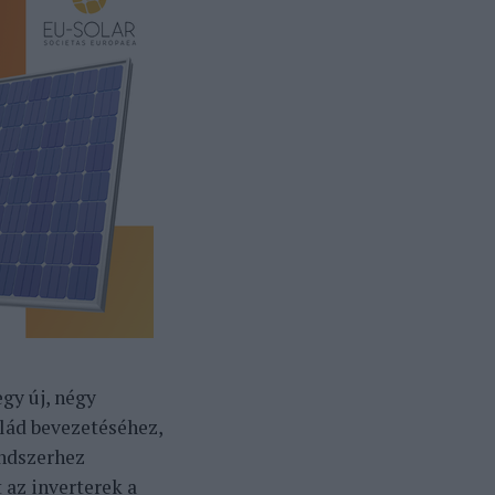
gy új, négy
alád bevezetéséhez,
endszerhez
t az inverterek a