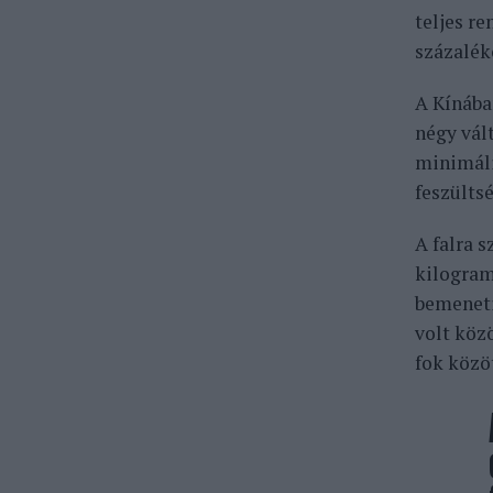
teljes re
százalék
A Kínába
négy vált
minimáli
feszülts
A falra 
kilogram
bemeneti
volt köz
fok közö