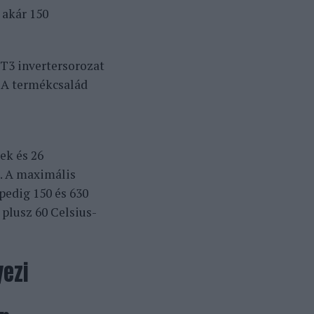
 akár 150
T3 invertersorozat
. A termékcsalád
ek és 26
i. A maximális
pedig 150 és 630
plusz 60 Celsius-
yezi