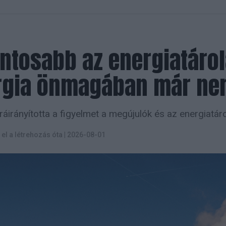
ontosabb az energiatárol
rgia önmagában már ne
ráirányította a figyelmet a megújulók és az energiatár
t el a létrehozás óta
|
2026-08-01