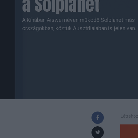
a Solplanet
A Kínában Aiswei néven működő Solplanet más
országokban, köztük Ausztrliáiában is jelen van.
Létrehoz