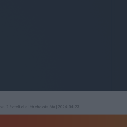
va:
2 év telt el a létrehozás óta
|
2024-04-23