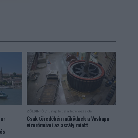
ennyibe
(x)
zolgáló
tó Névtelen-
z élő
ztatása
kötő csatornák
nt a vízmozgás
ZÖLDINFÓ
6 nap telt el a létrehozás óta
n:
Csak töredékén működnek a Vaskapu
téltű munkagép
vízerőművei az aszály miatt
llett
lés
zetvédelmi