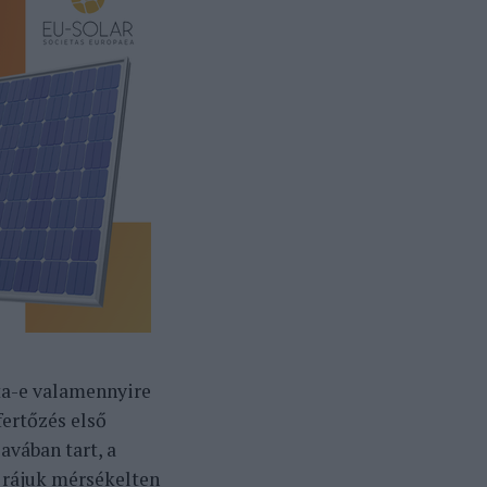
tta-e valamennyire
ertőzés első
avában tart, a
 rájuk mérsékelten