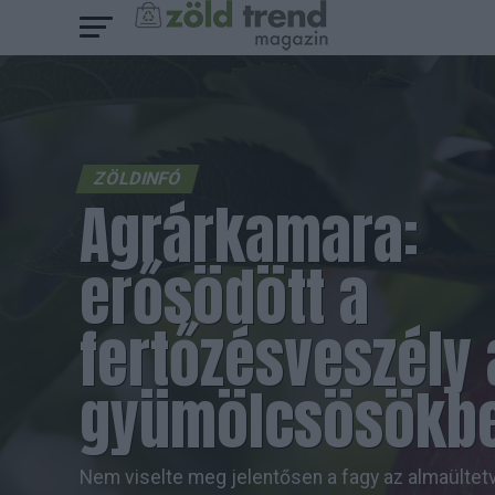
ZÖLDINFÓ
Agrárkamara:
erősödött a
fertőzésveszély 
gyümölcsösökb
Nem viselte meg jelentősen a fagy az almaültet