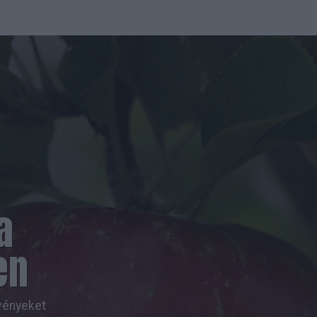
a
en
vényeket