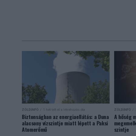
Töltse ki
kerülhet 
Megkezdődnek 
élőhelyvédelm
tisztás és a K
környezetért 
szerint a kezd
és átjárók mél
és a természet
alternativene
ZÖLDINFÓ
1 hét telt el a létrehozás óta
ZÖLDINFÓ
Biztonságban az energiaellátás: a Duna
A hőség m
Hétfőn egy te
alacsony vízszintje miatt lépett a Paksi
megemelke
is megkezdi a
Atomerőmű
szintje
figyelembe ve