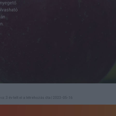
enyegető
olvasható
ján
n.
va:
3 év telt el a létrehozás óta
|
2023-05-16