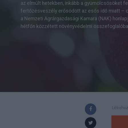
az elmúlt hetekben, inkább a gyümölcsösöket f
fertőzésveszély erősödött az esős idő miatt – 
a Nemzeti Agrárgazdasági Kamara (NAK) honlap
hétfőn közzétett növényvédelmi összefoglalóba
Létrehoz