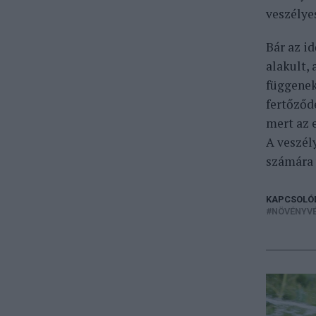
veszélye
Bár az i
alakult, 
függenek
fertőződ
mert az 
A veszél
számára 
KAPCSOLÓ
NÖVÉNYVÉ