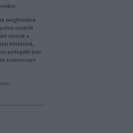
yenkor.
nak megfelelően
gyrészt ezektől
ló szerint a
eti feltételek,
yre melegebb lesz.
és a cseresznye
YEZET