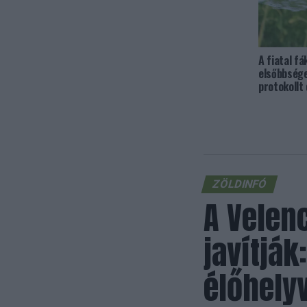
A fiatal fá
elsőbbsége
protokollt
ZÖLDINFÓ
A Velenc
javítják
élőhely