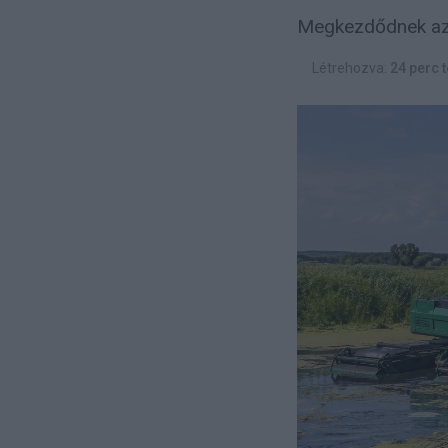
Megkezdődnek az 
Létrehozva:
24 perc t