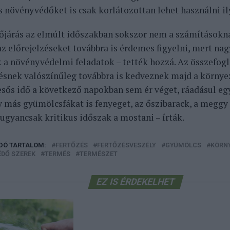
s növényvédőket is csak korlátozottan lehet használni il
dőjárás az elmúlt időszakban sokszor nem a számítások
az előrejelzéseket továbbra is érdemes figyelni, mert na
 a növényvédelmi feladatok – tették hozzá. Az összefogla
ésnek valószínűleg továbbra is kedveznek majd a környez
esős idő a következő napokban sem ér véget, ráadásul eg
y más gyümölcsfákat is fenyeget, az őszibarack, a meggy 
ugyancsak kritikus időszak a mostani – írták.
DÓ TARTALOM:
FERTŐZÉS
FERTŐZÉSVESZÉLY
GYÜMÖLCS
KÖRN
DŐ SZEREK
TERMÉS
TERMÉSZET
EZ IS ÉRDEKELHET