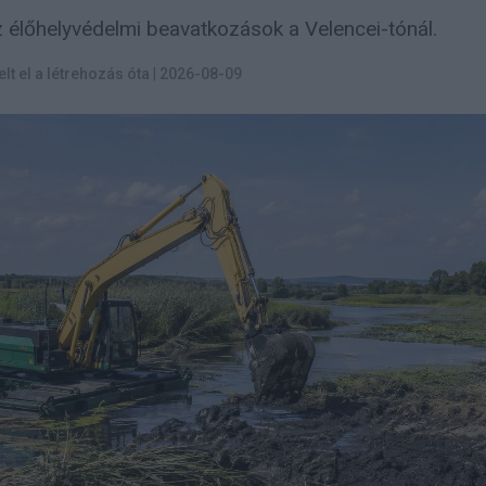
élőhelyvédelmi beavatkozások a Velencei-tónál.
elt el a létrehozás óta
|
2026-08-09