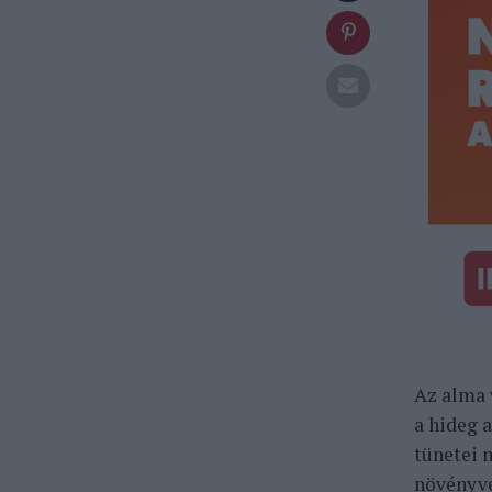
Az alma 
a hideg 
tünetei 
növényvé