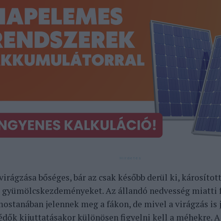
virágzása bőséges, bár az csak később derül ki, károsíto
a gyümölcskezdeményeket. Az állandó nedvesség miatti f
mostanában jelennek meg a fákon, de mivel a virágzás is j
dők kijuttatásakor különösen figyelni kell a méhekre. A