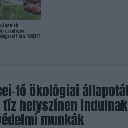
k élveznek
t: új öntözési
 dolgozott ki a FŐKERT
ei-tó ökológiai állapotá
: tíz helyszínen indulnak
védelmi munkák