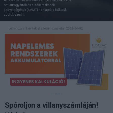
Az éves szintű visszaesés 11,6 százalék volt a
brit autógyártók és autókereskedők
szövetségének (SMMT) honlapjára fölkerült
adatok szerint.
Létrehozva:
1 év telt el a létrehozás óta
|
2025-04-02
Spóroljon a villanyszámláján!