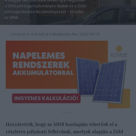
A Magyar Nemzeti Bank (MNB) újra meghirdeti
a Zöld pénzügyi tudományos díjakat és a Zöld
pénzügyi kutatási kezdeményezést – közölte
az MNB.
Létrehozva:
4 év telt el a létrehozás óta
|
2022-09-13
Hozzátették, hogy az MNB honlapján érhetőek el a
részletes pályázati felhívások, amelyek alapján a Zöld