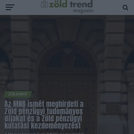
ZÖLDINFÓ
Az MNB ismét meghirdeti a
Zöld pénzügyi tudományos
díjakat és a Zöld pénzügyi
kutatási kezdeményezést