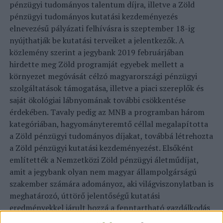
pénzügyi tudományos talentum díjra, illetve a Zöld
pénzügyi tudományos kutatási kezdeményezés
elnevezésű pályázati felhívásra is szeptember 18-ig
nyújthatják be kutatási terveiket a jelentkezők.
A
közlemény szerint a jegybank 2019 februárjában
hirdette meg Zöld programját egyebek mellett a
környezet megóvását célzó magyarországi pénzügyi
szolgáltatások támogatása, illetve a piaci szereplők és
saját ökológiai lábnyomának további csökkentése
érdekében. Tavaly pedig az MNB a programban három
kategóriában, hagyományteremtő céllal megalapította
a Zöld pénzügyi tudományos díjakat, továbbá létrehozta
a Zöld pénzügyi kutatási kezdeményezést.
Elsőként
említették a Nemzetközi Zöld pénzügyi áletműdíjat,
amit a jegybank olyan nem magyar állampolgárságú
szakember számára adományoz, aki világviszonylatban is
meghatározó, úttörő jelentőségű kutatási
eredményekkel járult hozzá a fenntartható gazdálkodás
zöld pénzügyi tudományos vizsgálatának és