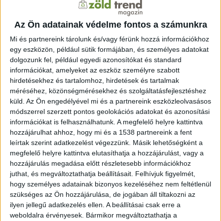
megvalósításának fejlődéséhez. Az életműdíjat elsőként
Naoyuki Yoshino, a tokiói Keio Egyetem emeritus
Az Ön adatainak védelme fontos a számunkra
professzora vehette át a 2021. decemberében.
Mi és partnereink tárolunk és/vagy férünk hozzá információkhoz
Hozzátették, hogy az elmúlt évek publikációs
egy eszközön, például sütik formájában, és személyes adatokat
tevékenysége alapján kiemelkedő zöld pénzügyi kutatást
dolgozunk fel, például egyedi azonosítókat és standard
végző, magyar állampolgárságú szakember számára a
információkat, amelyeket az eszköz személyre szabott
Zöld pénzügyi tudományos nagydíj adományozható. A
hirdetésekhez és tartalomhoz, hirdetések és tartalmak
2021. évi díjat Naffa Helena vette át. Ezt az elismerést
méréséhez, közönségmérésekhez és szolgáltatásfejlesztéshez
küld.
Az Ön engedélyével mi és a partnereink eszközleolvasásos
háromévente adományozza a jegybank, így ennek
módszerrel szerzett pontos geolokációs adatokat és azonosítási
elnyerésére a pályázóknak legközelebb 2024-ben lesz
információkat is felhasználhatunk. A megfelelő helyre kattintva
lehetőségük.
hozzájárulhat ahhoz, hogy mi és a 1538 partnereink a fent
leírtak szerint adatkezelést végezzünk. Másik lehetőségként a
Kitértek még a Zöld pénzügyi talentum díjra is, amelyet
megfelelő helyre kattintva elutasíthatja a hozzájárulást, vagy a
olyan 41 évnél fiatalabb magyar állampolgárságú
hozzájárulás megadása előtt részletesebb információkhoz
szakember számára adományoz az MNB, aki az elmúlt
juthat, és megváltoztathatja beállításait.
Felhívjuk figyelmét,
évek publikációs tevékenysége alapján kiemelkedő zöld
hogy személyes adatainak bizonyos kezeléséhez nem feltétlenül
pénzügyi kutatást végzett. A díjat az első kiírás
szükséges az Ön hozzájárulása, de jogában áll tiltakozni az
ilyen jellegű adatkezelés ellen. A beállításai csak erre a
alkalmával Molnár Katának ítélték oda, aki kutatásaiban
weboldalra érvényesek. Bármikor megváltoztathatja a
a vízgazdálkodás és klíma adaptáció lehetőségeit,