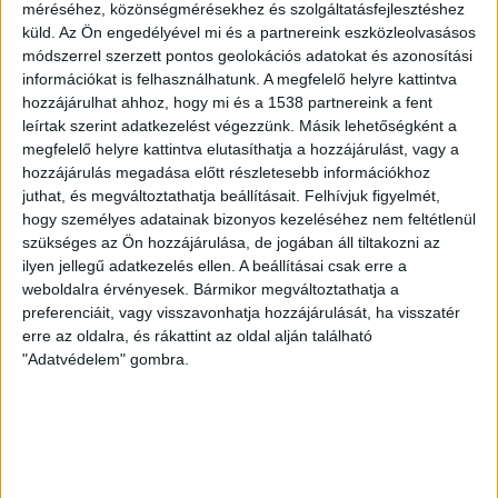
méréséhez, közönségmérésekhez és szolgáltatásfejlesztéshez
senki sem.
küld.
Az Ön engedélyével mi és a partnereink eszközleolvasásos
módszerrel szerzett pontos geolokációs adatokat és azonosítási
Az akcióban a 17. századi remekmű nem sérült meg, a
információkat is felhasználhatunk. A megfelelő helyre kattintva
védőüveget azonban ki kellett cserélni, és a vádirat
hozzájárulhat ahhoz, hogy mi és a 1538 partnereink a fent
szerint más kisebb károk is keletkeztek. A festmény
leírtak szerint adatkezelést végezzünk. Másik lehetőségként a
másnap már visszakerült a helyére. Az ügyészség szerint
megfelelő helyre kattintva elutasíthatja a hozzájárulást, vagy a
az aktivisták célja, bármilyen fontosnak is tartják ők azt,
hozzájárulás megadása előtt részletesebb információkhoz
juthat, és megváltoztathatja beállításait.
Felhívjuk figyelmét,
nem igazolja az ilyen eszközöket. “A múzeumok falán
hogy személyes adatainak bizonyos kezeléséhez nem feltétlenül
lógó festmények mindannyiunk örömét szolgálják, nem
szükséges az Ön hozzájárulása, de jogában áll tiltakozni az
arra valók, hogy aktivisták céljaikra használják ki azokat”
ilyen jellegű adatkezelés ellen. A beállításai csak erre a
– hangoztatta az ügyészség.
weboldalra érvényesek. Bármikor megváltoztathatja a
preferenciáit, vagy visszavonhatja hozzájárulását, ha visszatér
erre az oldalra, és rákattint az oldal alján található
"Adatvédelem" gombra.
mti
KAPCSOLÓDÓ TARTALOM:
BÖRTÖN
BÜNTETÉS
KLÍMAAKTIVISTÁK