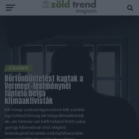
ZÖLDINFÓ
Börtönbüntetést kaptak a
Vermeer-festménynél
tüntető belga
klímaaktivisták
Két hónap szabadságvesztésre ítélt szerdán
egy holland bíróság két belga klímaaktivistát,
aki Jan Vermeer van Delft holland festő Leány
gyöngy fülbevalóval című világhírű
festményénél követelte a kőolajfelhasználás