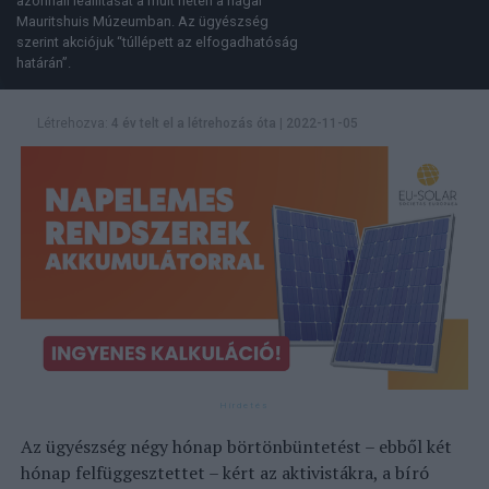
azonnali leállítását a múlt héten a hágai
Mauritshuis Múzeumban. Az ügyészség
szerint akciójuk “túllépett az elfogadhatóság
határán”.
Létrehozva:
4 év telt el a létrehozás óta
|
2022-11-05
Az ügyészség négy hónap börtönbüntetést – ebből két
hónap felfüggesztettet – kért az aktivistákra, a bíró