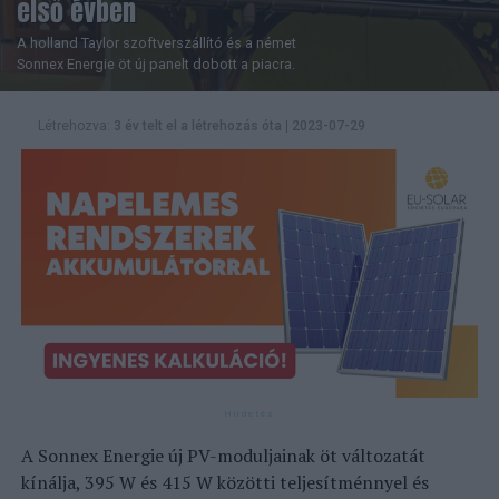
első évben
A holland Taylor szoftverszállító és a német
Sonnex Energie öt új panelt dobott a piacra.
Létrehozva:
3 év telt el a létrehozás óta
|
2023-07-29
A Sonnex Energie új PV-moduljainak öt változatát
kínálja, 395 W és 415 W közötti teljesítménnyel és