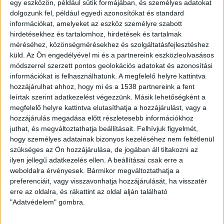
13,48 A és 13,72 A között. A panelek 1500 V vagy 1000
egy eszközön, például sütik formájában, és személyes adatokat
dolgozunk fel, például egyedi azonosítókat és standard
V rendszerfeszültséggel is működhetnek.
információkat, amelyeket az eszköz személyre szabott
hirdetésekhez és tartalomhoz, hirdetések és tartalmak
A panelek mérete 1722 mm x 1113 mm x 30 mm, súlyuk
méréséhez, közönségmérésekhez és szolgáltatásfejlesztéshez
20,2 kg. A panelek 120 darab 166 mm x 83 mm méretű,
küld.
Az Ön engedélyével mi és a partnereink eszközleolvasásos
félbevágott monokristályos PERC-cellát tartalmaznak.
módszerrel szerzett pontos geolokációs adatokat és azonosítási
Az új panelek IP65 vagy IP67 védettségű házzal és
információkat is felhasználhatunk. A megfelelő helyre kattintva
fekete eloxált alumínium kerettel is rendelkeznek.
hozzájárulhat ahhoz, hogy mi és a 1538 partnereink a fent
Hőmérsékleti együtthatójuk -0,35% Celsius-fokonként,
leírtak szerint adatkezelést végezzünk. Másik lehetőségként a
üzemi hőmérsékletük pedig -40 C és 85 C között mozog.
megfelelő helyre kattintva elutasíthatja a hozzájárulást, vagy a
hozzájárulás megadása előtt részletesebb információkhoz
juthat, és megváltoztathatja beállításait.
Felhívjuk figyelmét,
Az új panelekre 30 év lineáris teljesítménygarancia és 25
hogy személyes adatainak bizonyos kezeléséhez nem feltétlenül
év termékgarancia vonatkozik. Az első évben a
szükséges az Ön hozzájárulása, de jogában áll tiltakozni az
teljesítmény romlás nagyjából 2,0% – nak tudható be, a
ilyen jellegű adatkezelés ellen. A beállításai csak erre a
30 éves végteljesítmény pedig garantáltan nem
weboldalra érvényesek. Bármikor megváltoztathatja a
kevesebb, mint a névleges kimenő teljesítmény 82,5%-a.
preferenciáit, vagy visszavonhatja hozzájárulását, ha visszatér
erre az oldalra, és rákattint az oldal alján található
– Most már képesek vagyunk ezt az egyedülálló
"Adatvédelem" gombra.
technológiát kínálni a piacon – mondta Eric Lee, a