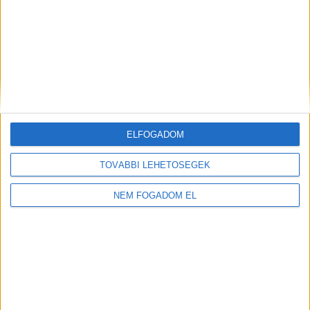
ELFOGADOM
TOVÁBBI LEHETŐSÉGEK
NEM FOGADOM EL
Töltse ki a napelem-kalkulátort, és
tudja meg, mennyibe kerülhet az Ön
rendszere!
Ingyenes kalkulálás
TOVÁBB OLVASOM