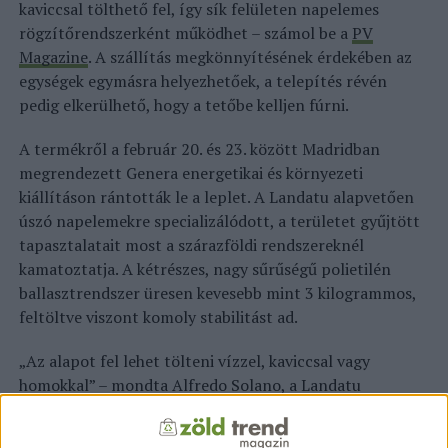
kaviccsal tölthető fel, így sík felületen napelemes
rögzítőrendszerként működhet – számol be a
PV
Magazine
. A szállítás megkönnyítésének érdekében az
egységek egymásra helyezhetőek, a telepítés révén
pedig elkerülhető, hogy a tetőbe kelljen fúrni.
A termékről a február 20. és 23. között Madridban
megrendezett Genera energetikai és környezeti
kiállításon rántották le a leplet. A Landatu alapvetően
úszó napelemekre specializálódott, a területet gyűjtött
tapasztalatait most a szárazföldi rendszereknél
kamatoztatja. A kétrészes, nagy sűrűségű polietilén
ballasztrendszer üresen kevesebb mint 3 kilogrammos,
feltöltve viszont komoly stabilitást ad.
„Az alapot fel lehet tölteni vízzel, kaviccsal vagy
homokkal” – mondta Alfredo Solano, a Landatu
vezérigazgatója. Mint hozzátette, a rendszer kapacitása
56 liter, de kaviccsal vagy homokkal használva akár 100