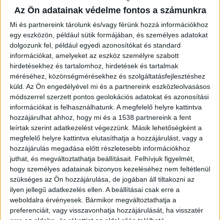
kilogrammos tömeget is elérhet. A spanyol startup
Az Ön adatainak védelme fontos a számunkra
állítása szerint a rögzítőrendszer akár elképesztő, 162
Mi és partnereink tárolunk és/vagy férünk hozzá információkhoz
kilométer per órás szélsebességnek is képes ellenállni, a
egy eszközön, például sütik formájában, és személyes adatokat
termékre tíz év garancia érhető el.
dolgozunk fel, például egyedi azonosítókat és standard
információkat, amelyeket az eszköz személyre szabott
A Landblocknak nevezett eszköz 465-szer 1235-szer
hirdetésekhez és tartalomhoz, hirdetések és tartalmak
480 milliméteres, a csomag dugókkal, fém
méréséhez, közönségmérésekhez és szolgáltatásfejlesztéshez
rögzítőelemekkel és rozsdamentes acélból készült
küld.
Az Ön engedélyével mi és a partnereink eszközleolvasásos
csavarokkal kapható. A fotovoltaikus modulok
módszerrel szerzett pontos geolokációs adatokat és azonosítási
információkat is felhasználhatunk. A megfelelő helyre kattintva
közvetlenül ezen tartószerkezethez vannak rögzítve az
hozzájárulhat ahhoz, hogy mi és a 1538 partnereink a fent
extra alkatrészekkel, így elkerülhető, hogy a tetőt át
leírtak szerint adatkezelést végezzünk. Másik lehetőségként a
kelljen fúrni. A panelek 15 fokos szögben helyezhetőek
megfelelő helyre kattintva elutasíthatja a hozzájárulást, vagy a
el a rögzítőben.
hozzájárulás megadása előtt részletesebb információkhoz
juthat, és megváltoztathatja beállításait.
Felhívjuk figyelmét,
Landatu szerint a ballasztrendszer akár 10-szer
hogy személyes adatainak bizonyos kezeléséhez nem feltétlenül
könnyebb is lehet, mint a hagyományos, betonos
szükséges az Ön hozzájárulása, de jogában áll tiltakozni az
rögzítők, ami nemcsak megkönnyíti a telepítést, de a
ilyen jellegű adatkezelés ellen. A beállításai csak erre a
felszerelés biztonságát is növeli. A szakember először
weboldalra érvényesek. Bármikor megváltoztathatja a
preferenciáit, vagy visszavonhatja hozzájárulását, ha visszatér
elhelyezheti a terméket a kívánt helyre, és elég ezután