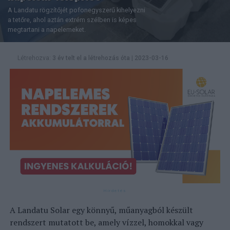
A Landatu rögzítőjét pofonegyszerű kihelyezni
a tetőre, ahol aztán extrém szélben is képes
megtartani a napelemeket.
Létrehozva:
3 év telt el a létrehozás óta
|
2023-03-16
A Landatu Solar egy könnyű, műanyagból készült
rendszert mutatott be, amely vízzel, homokkal vagy