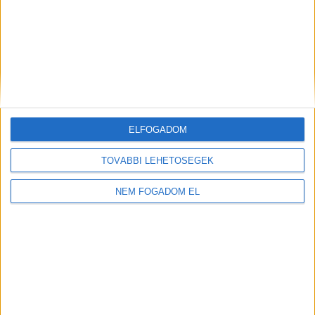
ELFOGADOM
TOVÁBBI LEHETŐSÉGEK
NEM FOGADOM EL
Töltse ki a napelem-kalkulátort, és
tudja meg, mennyibe kerülhet az Ön
rendszere!
Ingyenes kalkulálás
TOVÁBB OLVASOM
itt
(x)