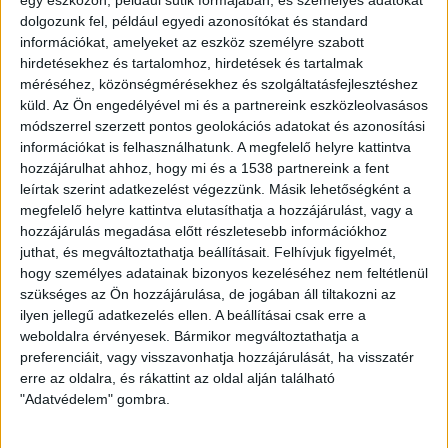
jelenti, hogy a speciális bevonatú napelemes rendszer
dolgozunk fel, például egyedi azonosítókat és standard
még rossz időjárás esetén is jelentős mennyiségű áramot
információkat, amelyeket az eszköz személyre szabott
tudna biztosítani.
hirdetésekhez és tartalomhoz, hirdetések és tartalmak
méréséhez, közönségmérésekhez és szolgáltatásfejlesztéshez
Fontos ugyanakkor kiemelni, hogy a laboratóriumi
küld.
Az Ön engedélyével mi és a partnereink eszközleolvasásos
körülmények gyakran eltérő eredményt hoznak, mint
módszerrel szerzett pontos geolokációs adatokat és azonosítási
ami a valóságban várható. Kínai szakemberek gyakorlati
információkat is felhasználhatunk. A megfelelő helyre kattintva
hozzájárulhat ahhoz, hogy mi és a 1538 partnereink a fent
kísérleteik során arra jutottak, hogy a triboelec
leírtak szerint adatkezelést végezzünk. Másik lehetőségként a
nanogenerátoros napelemekkel elért villamosenergia-
megfelelő helyre kattintva elutasíthatja a hozzájárulást, vagy a
nyereség sokkal gyengébb, mint amit a német
hozzájárulás megadása előtt részletesebb információkhoz
vizsgálatok mutattak. Mindez azt jelenti, hogy további
juthat, és megváltoztathatja beállításait.
Felhívjuk figyelmét,
kutatások, kísérletek szükségesek ahhoz, hogy hatékony,
hogy személyes adatainak bizonyos kezeléséhez nem feltétlenül
tömegtermelésre alkalmas eszközöket hozzanak létre.
szükséges az Ön hozzájárulása, de jogában áll tiltakozni az
ilyen jellegű adatkezelés ellen. A beállításai csak erre a
Ennek ellenére a németországi csapat szerint a
weboldalra érvényesek. Bármikor megváltoztathatja a
preferenciáit, vagy visszavonhatja hozzájárulását, ha visszatér
közeljövőben megkezdődhet a TENG cellák
erre az oldalra, és rákattint az oldal alján található
sorozatgyártása, igaz, azokat nem napelemekben,
"Adatvédelem" gombra.
hanem a textiliparban hasznosítanák. Az ötlet lényege
az, hogy bizonyos ruházatok a technológia révén