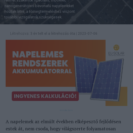
Német szakértők speciális, triboelec
nanogenerátoros bevonatú napelemeket
hoztak létre, a tömegtermeléshez viszont
további vizsgálatok szükségesek.
Létrehozva:
3 év telt el a létrehozás óta
|
2023-07-06
A napelemek az elmúlt években elképesztő fejlődésen
estek át, nem csoda, hogy világszerte folyamatosan