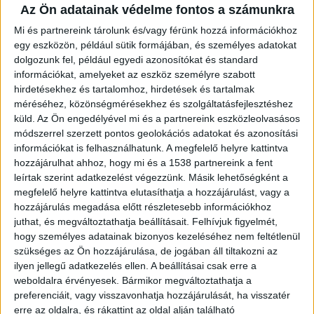
Az Ön adatainak védelme fontos a számunkra
Az üzleti lap szerint mindkét cég úgy állapodott meg a
Mi és partnereink tárolunk és/vagy férünk hozzá információkhoz
földgázszállításokról az orosz partnerrel, hogy a
egy eszközön, például sütik formájában, és személyes adatokat
szerződésekben azt is rögzítették: az esetleges vitákat
dolgozunk fel, például egyedi azonosítókat és standard
választottbírósági eljárással tisztázzák. Az Uniper
információkat, amelyeket az eszköz személyre szabott
hirdetésekhez és tartalomhoz, hirdetések és tartalmak
esetében az illetékes testület a Stockholmi Kereskedelmi
méréséhez, közönségmérésekhez és szolgáltatásfejlesztéshez
Kamara (SCC) Választottbírósági Intézete, amelynek
küld.
Az Ön engedélyével mi és a partnereink eszközleolvasásos
szabályzata kimondja, hogy az alperes távolmaradása az
módszerrel szerzett pontos geolokációs adatokat és azonosítási
eljárástól nem akadályozza meg annak lefolytatását. Ez
információkat is felhasználhatunk. A megfelelő helyre kattintva
azt jelenti, hogy a kártérítési követelés akkor is a
hozzájárulhat ahhoz, hogy mi és a 1538 partnereink a fent
testület elé kerülhet, ha a Gazprom nem hajlandó részt
leírtak szerint adatkezelést végezzünk. Másik lehetőségként a
venni az eljárásban.
megfelelő helyre kattintva elutasíthatja a hozzájárulást, vagy a
hozzájárulás megadása előtt részletesebb információkhoz
juthat, és megváltoztathatja beállításait.
Felhívjuk figyelmét,
Az ukrajnai háború előtt Németország
hogy személyes adatainak bizonyos kezeléséhez nem feltétlenül
földgázfelhasználásának bő 50 százalékát fedezte orosz
szükséges az Ön hozzájárulása, de jogában áll tiltakozni az
importból. Az Oroszországot Németországgal
ilyen jellegű adatkezelés ellen. A beállításai csak erre a
közvetlenül összekötő Északi Áramlat-1 vezeték
weboldalra érvényesek. Bármikor megváltoztathatja a
augusztus végi leállításával azonban teljesen megszűnt
preferenciáit, vagy visszavonhatja hozzájárulását, ha visszatér
a behozatal, így 2022 szeptembere volt az első olyan
erre az oldalra, és rákattint az oldal alján található