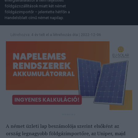
energiavállalattól a nem teljesített
földgázszállítások miatt két német
földgázimportőr – jelentette hétfőn a
Handelsblatt című német napilap.
Létrehozva:
4 év telt el a létrehozás óta
|
2022-12-06
A német üzleti lap beszámolója szerint elsőként az
ország legnagyobb földgázimportőre, az Uniper, majd