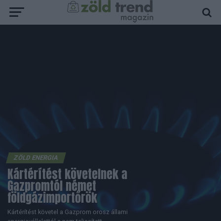
ZÖLD ENERGIA
Kártérítést követelnek a
Gazpromtól német
földgázimportőrök
Kártérítést követel a Gazprom orosz állami