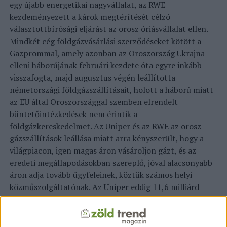
egy újabb energetikai nagyvállalat, az RWE
kezdeményezett a károk megtérítését célzó
választottbírósági eljárást az orosz óriásvállalat ellen.
Mindkét cég földgázvásárlási szerződéseket kötött a
Gazprommal, amely azonban az Oroszország Ukrajna
elleni háborújának februári kezdete óta egyre inkább
visszafogta, majd augusztus végén leállította
németországi földgázszállításait, holott a háború miatt
az EU által Oroszországgal szemben elrendelt
büntetőintézkedések nem érintik a
földgázkereskedelmet. Az Uniper és az RWE az orosz
gázszállítások leállása miatt arra kényszerült, hogy a
világpiacon, igen magas áron vásároljon gázt, és az
eredeti megállapodásokban szereplő, jóval alacsonyabb
áron adja tovább ügyfeleinek, köztük számos helyi
közműszolgáltatónak. Az Uniper eddig 11,6 milliárd
euró kárt szenvedett, az RWE kára nagyjából egymilliárd
euró – írta a Handelsblatt, hozzátéve, hogy a Gazprom
alaptalannak tartja a kártérítési követeléseket.