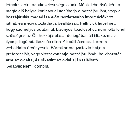
leírtak szerint adatkezelést végezzünk. Másik lehetőségként a
megfelelő helyre kattintva elutasíthatja a hozzájárulást, vagy a
KAPCSOLÓDÓ TARTALOM:
NEPELEM
OMV
ROMÁNIA
hozzájárulás megadása előtt részletesebb információkhoz
juthat, és megváltoztathatja beállításait.
Felhívjuk figyelmét,
EZ IS ÉRDEKELHET
hogy személyes adatainak bizonyos kezeléséhez nem feltétlenül
Romániában szemétgyűjtő gátakat
szükséges az Ön hozzájárulása, de jogában áll tiltakozni az
szerelnek fel a határ menti folyókon
ilyen jellegű adatkezelés ellen. A beállításai csak erre a
weboldalra érvényesek. Bármikor megváltoztathatja a
preferenciáit, vagy visszavonhatja hozzájárulását, ha visszatér
erre az oldalra, és rákattint az oldal alján található
"Adatvédelem" gombra.
ZÖLD ENERGIA
Egyre fontosabb az energiatárolás:
a napenergia önmagában már nem
elég
Paks kiesése újra ráirányította a figyelmet a megújulók és az
energiatárolás szerepére.