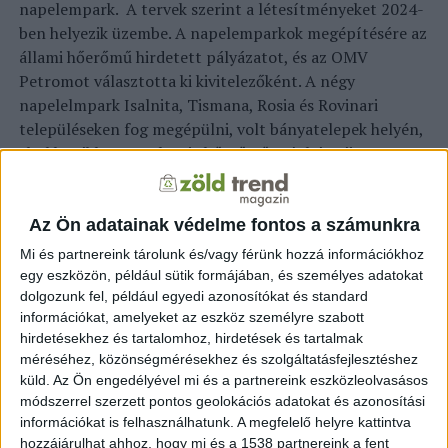
napelempark. A tervek szerint a létesítményeket 2024-
ben helyezik üzembe. A napelemparkok megépítésére az
állami hőerőmű hirdetett pályázatot, és az OMV
Petromot választotta ki kivitelezőként. A négy
napelelmpark Isalnita, Tismana, Rosia és Rovinari
településeken fog megépülni, volt bányatelepek helyén,
ahol korábban az Oltenia hőerőmű szénbányái
működtek. Az OMV Petrom célul tűzte ki, hogy 2030-ig
1 gigawattal növeli a megújuló forrásokból származó
energiatermelését. Jelenleg ez a kapacitás 1,4 gigawatt,
Az Ön adatainak védelme fontos a számunkra
amit a négy napelempark egyharmadával fog növelni. Az
Mi és partnereink tárolunk és/vagy férünk hozzá információkhoz
állami tulajdonban levő Oltenia hőerőmű korszerűsíti
egy eszközön, például sütik formájában, és személyes adatokat
működését azért, hogy Románia teljesítse az Európai
dolgozunk fel, például egyedi azonosítókat és standard
információkat, amelyeket az eszköz személyre szabott
Unióval szemben vállalt karbonsemleges
hirdetésekhez és tartalomhoz, hirdetések és tartalmak
energiatermelési célját.
méréséhez, közönségmérésekhez és szolgáltatásfejlesztéshez
küld.
Az Ön engedélyével mi és a partnereink eszközleolvasásos
módszerrel szerzett pontos geolokációs adatokat és azonosítási
információkat is felhasználhatunk. A megfelelő helyre kattintva
mti
hozzájárulhat ahhoz, hogy mi és a 1538 partnereink a fent