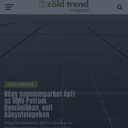
ZÖLD ENERGIA
Négy napelemparkot épít
az OMV Petrom
Romániában, volt
bányatelepeken
Négy napelemparkot épít Romániában az