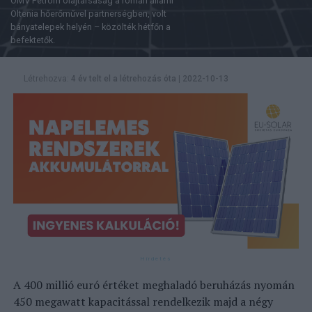
OMV Petrom olajtársaság a román állami
Oltenia hőerőművel partnerségben, volt
bányatelepek helyén – közölték hétfőn a
befektetők.
Létrehozva:
4 év telt el a létrehozás óta
|
2022-10-13
A 400 millió euró értéket meghaladó beruházás nyomán
450 megawatt kapacitással rendelkezik majd a négy