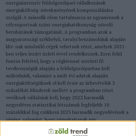
energiaintenzív feldolgozóipari vállalkozások
energiaköltség-növekményének kompenzálására
szolgál. A második elem tartalmazza az ugyanennek a
célcsoportnak szánt energiahatékonyság-növelő
beruházások támogatását. A programban azok a
magyarországi székhelyű, tavalyi beszámolójuk alapján
kkv-nak minősülő cégek vehetnek részt, amelyek 2021-
ben teljes lezárt üzleti évvel rendelkeznek. Ezen felül
fontos feltétel, hogy a cégkivonat szerinti fő
tevékenységük alapján a feldolgozóiparban kell
működniük, valamint a múlt évi adatok alapján
energiaköltségüknek el kell érnie az árbevételük 3
százalékát.Mindezek mellett a programban részt
vevőknek vállalniuk kell, hogy 2022 harmadik
negyedéves statisztikai létszámuk legfeljebb 10
százalékkal fog csökkeni 2023 harmadik negyedévének a
végére, valamint, hogy végrehajtanak egy
energiaköltség-csökkentő beruházást – ismertette az
államtitkár. Kutnyánszky Zsolt kifejtette, a program