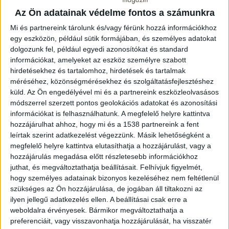
első elemében vissza nem térítendő támogatás
Az Ön adatainak védelme fontos a számunkra
igényelhető, amelynek a mértéke a 2021 negyedik
Mi és partnereink tárolunk és/vagy férünk hozzá információkhoz
negyedév, illetve a 2022 negyedik negyedévre,
egy eszközön, például sütik formájában, és személyes adatokat
októberre, novemberre, decemberre számolt
dolgozunk fel, például egyedi azonosítókat és standard
energiaköltség növekedésének 50 százaléka, maximum
információkat, amelyeket az eszköz személyre szabott
500 ezer eurónak megfelelő forint összeg.
hirdetésekhez és tartalomhoz, hirdetések és tartalmak
méréséhez, közönségmérésekhez és szolgáltatásfejlesztéshez
Az államtitkár kiemelte, a pályázói felület legkésőbb
küld.
Az Ön engedélyével mi és a partnereink eszközleolvasásos
módszerrel szerzett pontos geolokációs adatokat és azonosítási
október 20-án nyílik meg a Nemzetközi Fejlesztési és
információkat is felhasználhatunk. A megfelelő helyre kattintva
Forráskoordinációs Ügynökség Zrt. honlapján. A vissza
hozzájárulhat ahhoz, hogy mi és a 1538 partnereink a fent
nem térítendő támogatás igénylésének első lépése a
leírtak szerint adatkezelést végezzünk. Másik lehetőségként a
regisztráció, ezt követően a vállalkozásoknak az adott
megfelelő helyre kattintva elutasíthatja a hozzájárulást, vagy a
hónapra vonatkozó, számlával igazolható költség- és
hozzájárulás megadása előtt részletesebb információkhoz
fogyasztási adatokat kell megadniuk a felületen. Az
juthat, és megváltoztathatja beállításait.
Felhívjuk figyelmét,
államtitkár hangsúlyozta: a magyar kormány azon
hogy személyes adatainak bizonyos kezeléséhez nem feltétlenül
szükséges az Ön hozzájárulása, de jogában áll tiltakozni az
dolgozik, hogy megóvja a hazai munkahelyeket, ezzel is
ilyen jellegű adatkezelés ellen. A beállításai csak erre a
védve a magyar családokat. Egyúttal jelezte, a kormány a
weboldalra érvényesek. Bármikor megváltoztathatja a
háborús helyzetben, az energiaválságban is megvédi a
preferenciáit, vagy visszavonhatja hozzájárulását, ha visszatér
munkaalapú társadalom kiépítésében elért eddigi