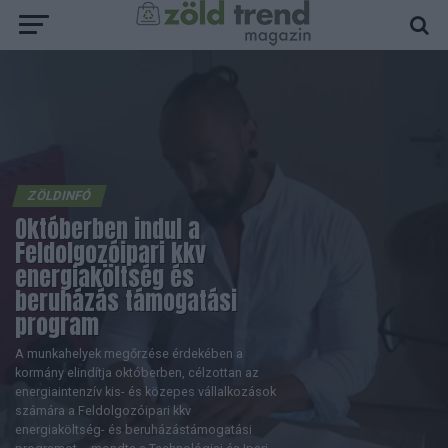
ZÖLDINFÓ
Októberben indul a
Feldolgozóipari kkv
energiaköltség és
beruházás támogatási
program
A munkahelyek megőrzése érdekében a
kormány elindítja októberben, célzottan az
energiaintenzív kis- és közepes vállalkozások
számára a Feldolgozóipari kkv
energiaköltség- és beruházástámogatási