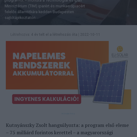
programot – mondta a Technológiai és Ipari
Minisztérium (TIM) iparért és munkaerőpiacért
felelős államtitkára kedden Budapesten
sajtótájékoztatón.
Létrehozva:
4 év telt el a létrehozás óta
|
2022-10-11
Kutnyánszky Zsolt hangsúlyozta: a program első eleme
– 75 milliárd forintos kerettel – a magyarországi