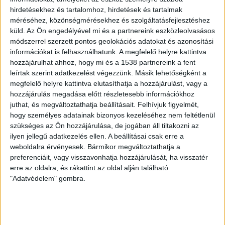
környezettudatos jó gyakorlatok alapján várják a
hirdetésekhez és tartalomhoz, hirdetések és tartalmak
pályázati anyagokat. A megmérettetésre bármely
méréséhez, közönségmérésekhez és szolgáltatásfejlesztéshez
küld.
Az Ön engedélyével mi és a partnereink eszközleolvasásos
magyarországi kórház jelentkezhet március 14-ig. Idézik
módszerrel szerzett pontos geolokációs adatokat és azonosítási
a közleményben Velkey Györgyöt, a Magyar
információkat is felhasználhatunk. A megfelelő helyre kattintva
Kórházszövetség elnökét, a Bethesda Gyermekkórház
hozzájárulhat ahhoz, hogy mi és a 1538 partnereink a fent
főigazgatóját, aki azt mondta: az egészségügyi
leírtak szerint adatkezelést végezzünk. Másik lehetőségként a
ellátórendszer önmagában a társadalmi
megfelelő helyre kattintva elutasíthatja a hozzájárulást, vagy a
felelősségvállalás egyik legteljesebb formája, feladatai
hozzájárulás megadása előtt részletesebb információkhoz
ebből fakadóan túlmutatnak a gyógyításon.
juthat, és megváltoztathatja beállításait.
Felhívjuk figyelmét,
hogy személyes adatainak bizonyos kezeléséhez nem feltétlenül
szükséges az Ön hozzájárulása, de jogában áll tiltakozni az
Az intézmények működésekor nem csupán a
ilyen jellegű adatkezelés ellen. A beállításai csak erre a
betegellátásra kell összpontosítani, hanem figyelembe
weboldalra érvényesek. Bármikor megváltoztathatja a
kell venni olyan egyéb célokat is, amelyek szintén az
preferenciáit, vagy visszavonhatja hozzájárulását, ha visszatér
emberek egészségét szolgálják. Ilyenek a
erre az oldalra, és rákattint az oldal alján található
környezettudatosság és a fenntarthatóság. Mindez
"Adatvédelem" gombra.
gyakran szorul háttérbe a mindennapi teendők terhei
mellett, azonban elengedhetetlen, hogy hosszú távon
ezek a szempontok is szerepet kapjanak az egészségügyi
szektorban – emelte ki Velkey György.