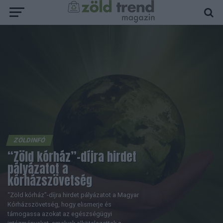
ZÖLDINFÓ
“Zöld kórház”-díjra hirdet
pályázatot a
kórházszövetség
“Zöld kórház”-díjra hirdet pályázatot a Magyar
Kórházszövetség, hogy elismerje és
támogassa azokat az egészségügyi