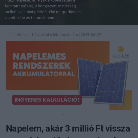
intézményeket, amelyek elkötelezettek a
fenntarthatóság, a környezettudatosság
mellett, valamint példaértékű megoldásokat
vezettek be és tartanak fenn.
Létrehozva:
1 év telt el a létrehozás óta
|
2025-03-07
Napelem, akár 3 millió Ft vissza