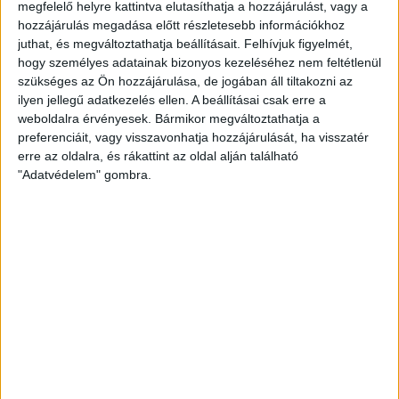
megfelelő helyre kattintva elutasíthatja a hozzájárulást, vagy a
KLÍMAVÁLTOZÁS
hozzájárulás megadása előtt részletesebb információkhoz
juthat, és megváltoztathatja beállításait.
Felhívjuk figyelmét,
EZ IS ÉRDEKELHET
hogy személyes adatainak bizonyos kezeléséhez nem feltétlenül
szükséges az Ön hozzájárulása, de jogában áll tiltakozni az
Lakóházakat, vállalkozásokat és legelőket is
veszélyeztetnek az amerikai erdőtüzek
ilyen jellegű adatkezelés ellen. A beállításai csak erre a
weboldalra érvényesek. Bármikor megváltoztathatja a
preferenciáit, vagy visszavonhatja hozzájárulását, ha visszatér
erre az oldalra, és rákattint az oldal alján található
"Adatvédelem" gombra.
HOZZÁSZÓLÁS KÜLDÉSE
ZÖLDINFÓ
Lakóházakat, vállalkozásokat és
legelőket is veszélyeztetnek az
amerikai erdőtüzek
Épületek százait pusztította el erdőtűz az Egyesült Államok