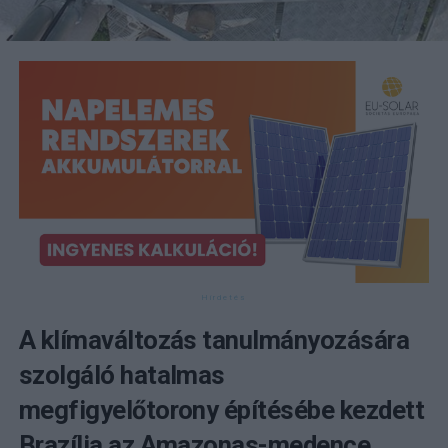
A klímaváltozás tanulmányozására
szolgáló hatalmas
megfigyelőtorony építésébe kezdett
Brazília az Amazonas-medence