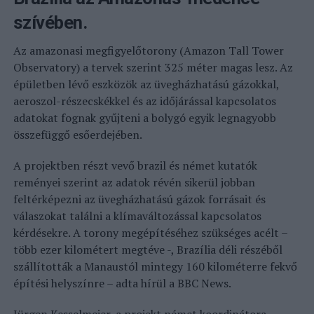
szívében.
Az amazonasi megfigyelőtorony (Amazon Tall Tower
Observatory) a tervek szerint 325 méter magas lesz. Az
épületben lévő eszközök az üvegházhatású gázokkal,
aeroszol-részecskékkel és az időjárással kapcsolatos
adatokat fognak gyűjteni a bolygó egyik legnagyobb
összefüggő esőerdejében.
A projektben részt vevő brazil és német kutatók
reményei szerint az adatok révén sikerül jobban
feltérképezni az üvegházhatású gázok forrásait és
válaszokat találni a klímaváltozással kapcsolatos
kérdésekre. A torony megépítéséhez szükséges acélt –
több ezer kilométert megtéve -, Brazília déli részéből
szállították a Manaustól mintegy 160 kilométerre fekvő
építési helyszínre – adta hírül a BBC News.