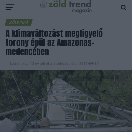
ZÖLDINFÓ
A klímaváltozást megfigyelő
torony épül az Amazonas-
medencében
Létrehozva:
12 év telt el a létrehozás óta
|
2014-09-19