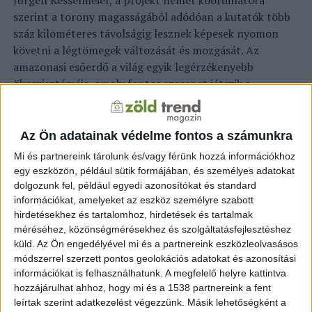
Jürgen Kesselmeier, a projekt német koordinátora
szerint a torony magasságából adódóan a kutatók több
száz kilométeres távolságig lesznek képesek nyomon
követni a légtömegek változását és mozgását. Az
amazonasi esőerdő a világ egyik legérzékenyebb
ökoszisztémája, amely fontos szerepet játszik a
klímaváltozásban, mivel a növekvő fák elnyelik az
üvegházhatású szén-dioxidot, majd rothadásuk,
elégetésük során visszaengedik azt a légkörbe.
Az Ön adatainak védelme fontos a számunkra
Mi és partnereink tárolunk és/vagy férünk hozzá információkhoz
“A torony segíteni fog abban, hogy választ adjunk a
egy eszközön, például sütik formájában, és személyes adatokat
globális klímaváltozást övező megszámlálhatatlan
dolgozunk fel, például egyedi azonosítókat és standard
kérdésre” – mondta Paulo Artaxo, a projekt brazil
információkat, amelyeket az eszköz személyre szabott
koordinátora. A tornyot a régió már létező, kisebb
hirdetésekhez és tartalomhoz, hirdetések és tartalmak
méréséhez, közönségmérésekhez és szolgáltatásfejlesztéshez
megfigyelőtornyainak hálózatába fogják integrálni.
küld.
Az Ön engedélyével mi és a partnereink eszközleolvasásos
Közép-Szibériában 2006-ban emeltek hasonló
módszerrel szerzett pontos geolokációs adatokat és azonosítási
megfigyelő állomást.
információkat is felhasználhatunk. A megfelelő helyre kattintva
hozzájárulhat ahhoz, hogy mi és a 1538 partnereink a fent
KAPCSOLÓDÓ TARTALOM:
leírtak szerint adatkezelést végezzünk. Másik lehetőségként a
AMAZON TALL TOWER OBSERVATORY
AMAZONAS