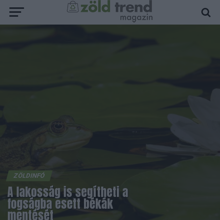
ZÖLDINFÓ
A lakosság is segítheti a
fogságba esett békák
mentését