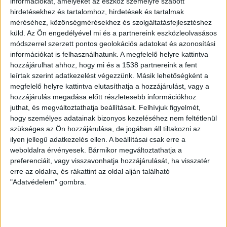
információkat, amelyeket az eszköz személyre szabott
Az állat- és természetvédelmi megfontolások mellett
hirdetésekhez és tartalomhoz, hirdetések és tartalmak
jelentős a ragadozó életmódot folytató, férgeket,
méréséhez, közönségmérésekhez és szolgáltatásfejlesztéshez
puhatestűeket és rovarokat fogyasztó szárazföldi
küld.
Az Ön engedélyével mi és a partnereink eszközleolvasásos
békafajok biológiai védekezésben betöltött szerepe. A
módszerrel szerzett pontos geolokációs adatokat és azonosítási
békáknak ez az ökoszisztéma-szolgáltatása a
információkat is felhasználhatunk. A megfelelő helyre kattintva
klímaváltozás erősödésével, többek között az újabb és
hozzájárulhat ahhoz, hogy mi és a 1538 partnereink a fent
leírtak szerint adatkezelést végezzünk. Másik lehetőségként a
újabb mezőgazdasági rovarkártevők megjelenésével
megfelelő helyre kattintva elutasíthatja a hozzájárulást, vagy a
egyre fontosabb szempont.
A bajba jutott békákon
hozzájárulás megadása előtt részletesebb információkhoz
nagyon gyorsan és egyszerűen segíthet a lakosság azzal,
juthat, és megváltoztathatja beállításait.
Felhívjuk figyelmét,
ha az állatokat a vízóraaknákból, pincékből akár puszta
hogy személyes adatainak bizonyos kezeléséhez nem feltétlenül
kézzel is kiemelve a kertben elengedi, valamint ezeket a
szükséges az Ön hozzájárulása, de jogában áll tiltakozni az
helyiségeket márciustól-szeptemberig havonta
ilyen jellegű adatkezelés ellen. A beállításai csak erre a
ellenőrzi. Emellett a kertben petarakóhelyet, valamint
weboldalra érvényesek. Bármikor megváltoztathatja a
preferenciáit, vagy visszavonhatja hozzájárulását, ha visszatér
úgynevezett békagarázsokat, nappali békamenedékeket
erre az oldalra, és rákattint az oldal alján található
is lehet készíteni számukra.
Aki nem biztos abban, hogy
"Adatvédelem" gombra.
milyen békafajjal találkozott, használhatja az MME
ingyenesen letölthető kétéltű- és hüllőhatározó
okostelefonos applikációját az azonosításhoz.