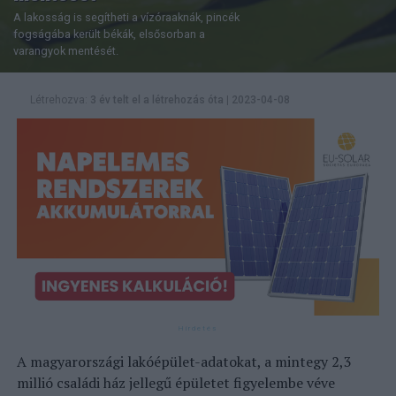
A lakosság is segítheti a vízóraaknák, pincék
fogságába került békák, elsősorban a
varangyok mentését.
Létrehozva:
3 év telt el a létrehozás óta
|
2023-04-08
A magyarországi lakóépület-adatokat, a mintegy 2,3
millió családi ház jellegű épületet figyelembe véve