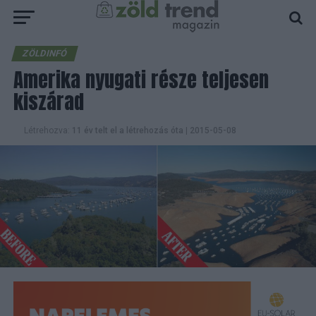
ZÖLDINFÓ
Amerika nyugati része teljesen
kiszárad
Létrehozva:
11 év telt el a létrehozás óta
|
2015-05-08