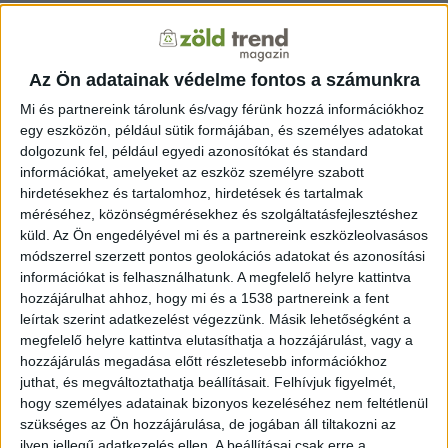
forrás:
index.hu
Az Ön adatainak védelme fontos a számunkra
KAPCSOLÓDÓ TARTALOM:
BILL KARINS
KALIFORNIA
Mi és partnereink tárolunk és/vagy férünk hozzá információkhoz
KISZÁRADÁS
egy eszközön, például sütik formájában, és személyes adatokat
dolgozunk fel, például egyedi azonosítókat és standard
EZ IS ÉRDEKELHET
információkat, amelyeket az eszköz személyre szabott
hirdetésekhez és tartalomhoz, hirdetések és tartalmak
Kiszáradás fenyegeti az országot a
méréséhez, közönségmérésekhez és szolgáltatásfejlesztéshez
következő évtizedekben egy kutatás szerint
küld.
Az Ön engedélyével mi és a partnereink eszközleolvasásos
módszerrel szerzett pontos geolokációs adatokat és azonosítási
információkat is felhasználhatunk. A megfelelő helyre kattintva
hozzájárulhat ahhoz, hogy mi és a 1538 partnereink a fent
leírtak szerint adatkezelést végezzünk. Másik lehetőségként a
HOZZÁSZÓLÁS KÜLDÉSE
megfelelő helyre kattintva elutasíthatja a hozzájárulást, vagy a
hozzájárulás megadása előtt részletesebb információkhoz
juthat, és megváltoztathatja beállításait.
Felhívjuk figyelmét,
hogy személyes adatainak bizonyos kezeléséhez nem feltétlenül
ZÖLDINFÓ
szükséges az Ön hozzájárulása, de jogában áll tiltakozni az
ilyen jellegű adatkezelés ellen. A beállításai csak erre a