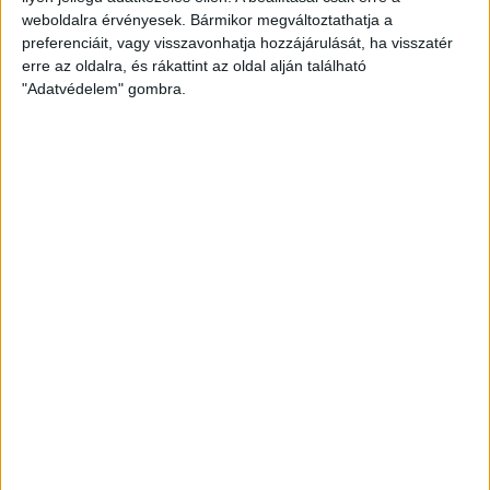
A hőség miatt veszélyesen
weboldalra érvényesek. Bármikor megváltoztathatja a
megemelkedett a talajközeli ózon
preferenciáit, vagy visszavonhatja hozzájárulását, ha visszatér
szintje
erre az oldalra, és rákattint az oldal alján található
"Adatvédelem" gombra.
Az egészségügyi határérték felett alakulhat az ózon
koncentrációja.
Létrehozva:
2 perc telt el a létrehozás óta
|
2026-08-07