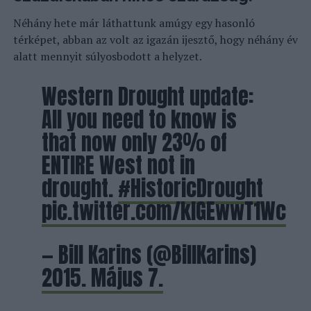
Néhány hete már láthattunk amúgy egy hasonló
térképet, abban az volt az igazán ijesztő, hogy néhány év
alatt mennyit súlyosbodott a helyzet.
Western Drought update:
All you need to know is
that now only 23% of
ENTIRE West not in
drought.
#HistoricDrought
pic.twitter.com/klGEwwT1Wc
— Bill Karins (@BillKarins)
2015. Május 7.