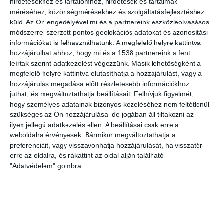
hirdetésekhez és tartalomhoz, hirdetések és tartalmak
eredményezhet”.
A szakemberek modelleken alapuló
méréséhez, közönségmérésekhez és szolgáltatásfejlesztéshez
becslései szerint az állatok évente 36 ezer
küld.
Az Ön engedélyével mi és a partnereink eszközleolvasásos
négyzetkilométernyi földterületet túrnak fel azokban a
módszerrel szerzett pontos geolokációs adatokat és azonosítási
régiókban, ahol nem őshonosak.
információkat is felhasználhatunk. A megfelelő helyre kattintva
hozzájárulhat ahhoz, hogy mi és a 1538 partnereink a fent
Óceániában forgatják fel a legnagyobb területet –
leírtak szerint adatkezelést végezzünk. Másik lehetőségként a
megfelelő helyre kattintva elutasíthatja a hozzájárulást, vagy a
nagyjából 22 ezer négyzetkilométert -, majd Észak-
hozzájárulás megadása előtt részletesebb információkhoz
Amerika következik a sorban. Óceánia elvadult disznói a
juthat, és megváltoztathatja beállításait.
Felhívjuk figyelmét,
felelősek az állatok éves becsült szén-dioxid-
hogy személyes adatainak bizonyos kezeléséhez nem feltétlenül
termelésének több mint 60 százalékáért (3 millió
szükséges az Ön hozzájárulása, de jogában áll tiltakozni az
tonna), ami nagyjából 643 ezer autó kibocsátásával
ilyen jellegű adatkezelés ellen. A beállításai csak erre a
egyenlő.
A kutatók szerint az elvadult disznók okozta
weboldalra érvényesek. Bármikor megváltoztathatja a
problémáért végső soron az ember a felelős, aki
preferenciáit, vagy visszavonhatja hozzájárulását, ha visszatér
erre az oldalra, és rákattint az oldal alján található
elterjesztette őket, tehát újabb ember okozta
"Adatvédelem" gombra.
klímakárosító tényezőről van szó.
KAPCSOLÓDÓ TARTALOM:
AUTÓK
KÖRNYEZETSZENNYEZÉS
VADDISZNÓK