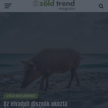
ZÖLD KÖZLEKEDÉS
Az elvadult disznók okozta