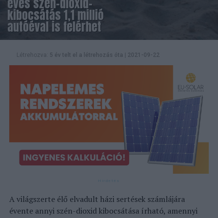
éves szén-dioxid-
kibocsátás 1,1 millió
autóéval is felérhet
Létrehozva:
5 év telt el a létrehozás óta
|
2021-09-22
A világszerte élő elvadult házi sertések számlájára
évente annyi szén-dioxid kibocsátása írható, amennyi