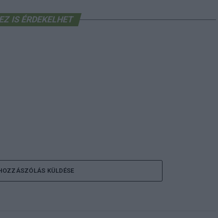
EZ IS ÉRDEKELHET
HOZZÁSZÓLÁS KÜLDÉSE