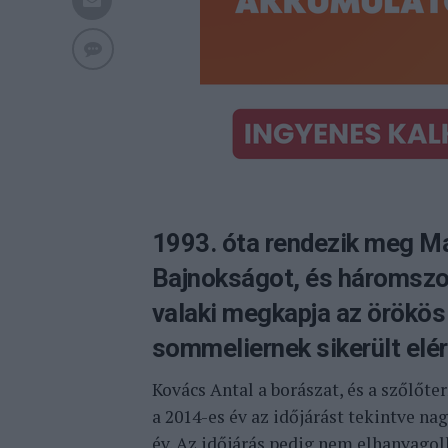
1993. óta rendezik meg 
Bajnokságot, és háromszor
valaki megkapja az örökös
sommeliernek sikerült elér
Kovács Antal a borászat, és a szőlőte
a 2014-es év az időjárást tekintve na
év. Az időjárás pedig nem elhanyagolh