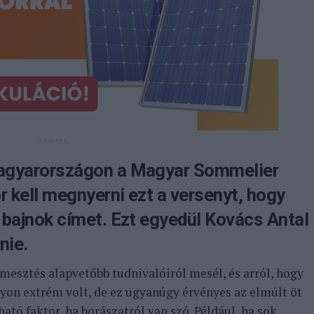
Magyarországon a Magyar Sommelier
 kell megnyerni ezt a versenyt, hogy
 bajnok címet. Ezt egyedül Kovács Antal
nie.
rmesztés alapvetőbb tudnivalóiról mesél, és arról, hogy
gyon extrém volt, de ez ugyanúgy érvényes az elmúlt öt
ató faktor, ha borászatról van szó. Például, ha sok