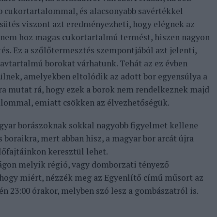
b cukortartalommal, és alacsonyabb savértékkel
psütés viszont azt eredményezheti, hogy elégnek az
t nem hoz magas cukortartalmú termést, hiszen nagyon
tés. Ez a szőlőtermesztés szempontjából azt jelenti,
savtartalmú borokat várhatunk. Tehát az ez évben
ülnek, amelyekben eltolódik az adott bor egyensúlya a
rra mutat rá, hogy ezek a borok nem rendelkeznek majd
talommal, emiatt csökken az élvezhetőségük.
agyar borászoknak sokkal nagyobb figyelmet kellene
 boraikra, mert abban hisz, a magyar bor arcát újra
lőfajtáinkon keresztül lehet.
ágon melyik régió, vagy domborzati tényező
 hogy miért, nézzék meg az Egyenlítő című műsort az
 23:00 órakor, melyben szó lesz a gombászatról is.