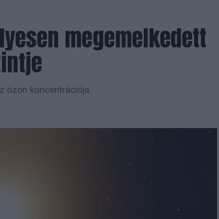
élyesen megemelkedett
intje
az ózon koncentrációja.