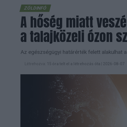
ZÖLDINFÓ
A hőség miatt vesz
a talajközeli ózon sz
Az egészségügyi határérték felett alakulhat 
Létrehozva:
15 óra telt el a létrehozás óta
|
2026-08-07