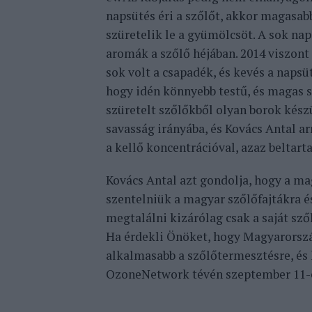
napsütés éri a szőlőt, akkor magasab
szüretelik le a gyümölcsöt. A sok na
aromák a szőlő héjában. 2014 viszon
sok volt a csapadék, és kevés a napsü
hogy idén könnyebb testű, és magas 
szüretelt szőlőkből olyan borok kész
savasság irányába, és Kovács Antal a
a kellő koncentrációval, azaz beltar
Kovács Antal azt gondolja, hogy a m
szentelniük a magyar szőlőfajtákra és
megtalálni kizárólag csak a saját sző
Ha érdekli Önöket, hogy Magyarorsz
alkalmasabb a szőlőtermesztésre, és
OzoneNetwork tévén szeptember 11-én