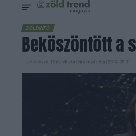
ZÖLDINFÓ
Beköszöntött a s
Létrehozva:
12 év telt el a létrehozás óta
|
2014-09-11