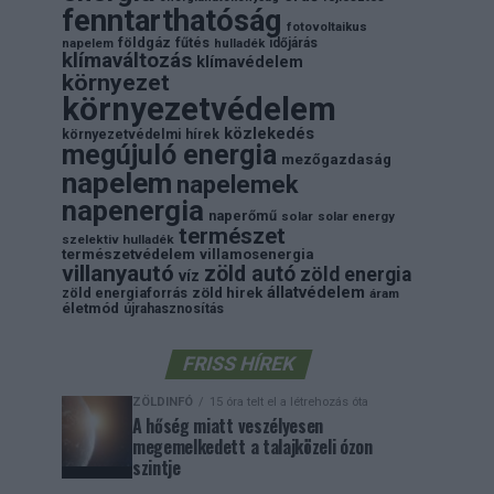
fenntarthatóság
fotovoltaikus
földgáz
fűtés
időjárás
napelem
hulladék
klímaváltozás
klímavédelem
környezet
környezetvédelem
közlekedés
környezetvédelmi hírek
megújuló energia
mezőgazdaság
napelem
napelemek
napenergia
naperőmű
solar
solar energy
természet
szelektiv hulladék
természetvédelem
villamosenergia
villanyautó
zöld autó
zöld energia
víz
állatvédelem
zöld energiaforrás
zöld hirek
áram
életmód
újrahasznosítás
FRISS HÍREK
ZÖLDINFÓ
15 óra telt el a létrehozás óta
A hőség miatt veszélyesen
megemelkedett a talajközeli ózon
szintje