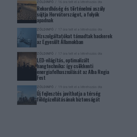
ZÖLDINFÓ
16 óra telt el a létrehozás óta
Rekordhőség és történelmi aszály
sújtja Horvátországot, a folyók
apadnak
ZÖLDINFÓ
17 óra telt el a létrehozás óta
Vízszolgáltatókat támadtak hackerek
az Egyesült Államokban
ZÖLDINFÓ
17 óra telt el a létrehozás óta
LED-világítás, optimalizált
hangtechnika: így csökkenti
energiafelhasználását az Alba Regia
Fest
ZÖLDINFÓ
19 óra telt el a létrehozás óta
Új fejlesztés javíthatja a térség
földgázellátásának biztonságát