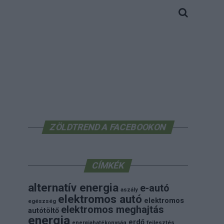
ZÖLDTREND A FACEBOOKON
CÍMKÉK
alternatív energia
e-autó
aszály
elektromos autó
elektromos
egészség
elektromos meghajtás
autótöltő
energia
erdő
energiahatékonyság
fejlesztés