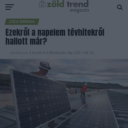
ZÖLD ENERGIA
Ezekről a napelem tévhitekről
hallott már?
Létrehozva:
9 év telt el a létrehozás óta
|
2017-08-26