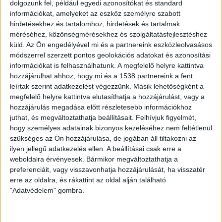
dolgozunk fel, például egyedi azonosítókat és standard
hogy profitnak is örülni tudjanak. Ami pedig valóban
információkat, amelyeket az eszköz személyre szabott
aggasztó lehet, az az, hogy sokak szerint a napelem már
hirdetésekhez és tartalomhoz, hirdetések és tartalmak
most nem csúcstechnológiás és egy lejárt kor
méréséhez, közönségmérésekhez és szolgáltatásfejlesztéshez
találmánya. Azonban a tényeknek nem lehet nemet
küld.
Az Ön engedélyével mi és a partnereink eszközleolvasásos
mondani, azokon nem lehet ferdíteni. Például
módszerrel szerzett pontos geolokációs adatokat és azonosítási
információkat is felhasználhatunk. A megfelelő helyre kattintva
Németországban a beépített napelemes kapacitás 2013
hozzájárulhat ahhoz, hogy mi és a 1538 partnereink a fent
végén 36 gigawattot tett ki, és a termelés 29700
leírtak szerint adatkezelést végezzünk. Másik lehetőségként a
gigawattóra volt. Itt már olyan kedvezőek a feltételek,
megfelelő helyre kattintva elutasíthatja a hozzájárulást, vagy a
hogy egy napelemes rendszer segítségével 1
hozzájárulás megadása előtt részletesebb információkhoz
kilowattórányi áramot már 12-15 eurócentért is elő
juthat, és megváltoztathatja beállításait.
Felhívjuk figyelmét,
lehet állítani. Hasonló üzleti modell már 2008-tól
hogy személyes adatainak bizonyos kezeléséhez nem feltétlenül
elérhető Kaliforniában, és jelenleg az USA további
szükséges az Ön hozzájárulása, de jogában áll tiltakozni az
ilyen jellegű adatkezelés ellen. A beállításai csak erre a
tizenegy államában. De természetesen nem csak a
weboldalra érvényesek. Bármikor megváltoztathatja a
nyugati példa a mérvadó. Magyarország is nagyon jó
preferenciáit, vagy visszavonhatja hozzájárulását, ha visszatér
úton halad, még akkor is, amikor lassabb léptékkel megy
erre az oldalra, és rákattint az oldal alján található
a cél felé. Ezt igazolja, hogy a napenergia terjedése
"Adatvédelem" gombra.
2015-öt követően felgyorsult, mind a háztartási kis
erőművek, mind a nagyobb napelem-parkokat illetően.