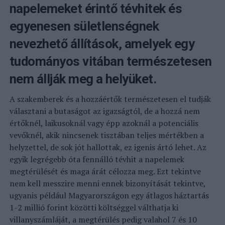
napelemeket érintő tévhitek és
egyenesen sületlenségnek
nevezhető állítások, amelyek egy
tudományos vitában természetesen
nem állják meg a helyüket.
A szakemberek és a hozzáértők természetesen el tudják
választani a butaságot az igazságtól, de a hozzá nem
értőknél, laikusoknál vagy épp azoknál a potenciális
vevőknél, akik nincsenek tisztában teljes mértékben a
helyzettel, de sok jót hallottak, ez igenis ártó lehet. Az
egyik legrégebb óta fennálló tévhit a napelemek
megtérülését és maga árát célozza meg. Ezt tekintve
nem kell messzire menni ennek bizonyítását tekintve,
ugyanis például Magyarországon egy átlagos háztartás
1-2 millió forint közötti költséggel válthatja ki
villanyszámláját, a megtérülés pedig valahol 7 és 10