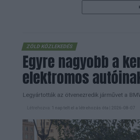
ZÖLD KÖZLEKEDÉS
Egyre nagyobb a ke
elektromos autóina
Legyártották az ötvenezredik járművet a BM
Létrehozva:
1 nap telt el a létrehozás óta
|
2026-08-07