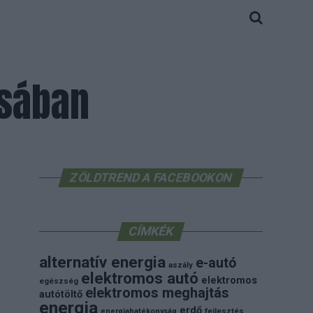
osában
ZÖLDTREND A FACEBOOKON
CÍMKÉK
alternatív energia
e-autó
aszály
elektromos autó
elektromos
egészség
elektromos meghajtás
autótöltő
energia
erdő
energiahatékonyság
fejlesztés