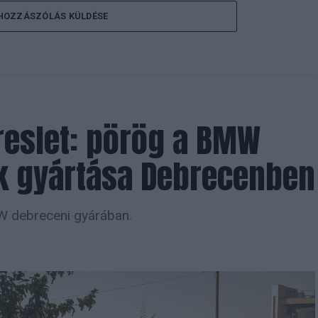
HOZZÁSZÓLÁS KÜLDÉSE
reslet: pörög a BMW
k gyártása Debrecenben
W debreceni gyárában.