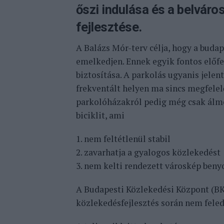
őszi indulása és a belváro
fejlesztése.
A Balázs Mór-terv célja, hogy a buda
emelkedjen. Ennek egyik fontos előf
biztosítása. A parkolás ugyanis jelen
frekventált helyen ma sincs megfele
parkolóházakról pedig még csak álmo
biciklit, ami
1. nem feltétlenül stabil
2. zavarhatja a gyalogos közlekedést
3. nem kelti rendezett városkép ben
A Budapesti Közlekedési Központ (BKK
közlekedésfejlesztés során nem fele