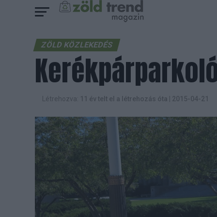
ZÖLD KÖZLEKEDÉS
Kerékpárparkoló
Létrehozva:
11 év telt el a létrehozás óta
|
2015-04-21