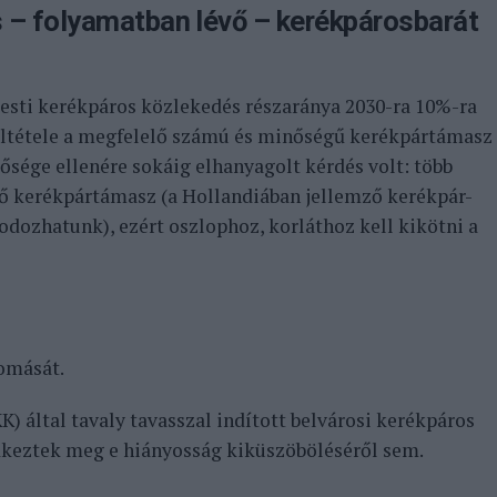
s – folyamatban lévő – kerékpárosbarát
pesti kerékpáros közlekedés részaránya 2030-ra 10%-ra
eltétele a megfelelő számú és minőségű kerékpártámasz
tősége ellenére sokáig elhanyagolt kérdés volt: több
lő kerékpártámasz (a Hollandiában jellemző kerékpár-
dozhatunk), ezért oszlophoz, korláthoz kell kikötni a
yomását.
) által tavaly tavasszal indított belvárosi kerékpáros
dkeztek meg e hiányosság kiküszöböléséről sem.