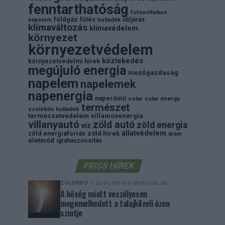
fenntarthatóság
fotovoltaikus
földgáz
fűtés
időjárás
napelem
hulladék
klímaváltozás
klímavédelem
környezet
környezetvédelem
közlekedés
környezetvédelmi hírek
megújuló energia
mezőgazdaság
napelem
napelemek
napenergia
naperőmű
solar
solar energy
természet
szelektiv hulladék
természetvédelem
villamosenergia
villanyautó
zöld autó
zöld energia
víz
állatvédelem
zöld energiaforrás
zöld hirek
áram
életmód
újrahasznosítás
FRISS HÍREK
ZÖLDINFÓ
20 óra telt el a létrehozás óta
A hőség miatt veszélyesen
megemelkedett a talajközeli ózon
szintje