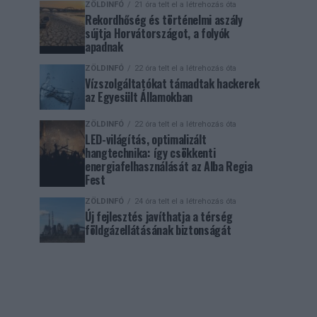
ZÖLDINFÓ
21 óra telt el a létrehozás óta
Rekordhőség és történelmi aszály
sújtja Horvátországot, a folyók
apadnak
ZÖLDINFÓ
22 óra telt el a létrehozás óta
Vízszolgáltatókat támadtak hackerek
az Egyesült Államokban
ZÖLDINFÓ
22 óra telt el a létrehozás óta
LED-világítás, optimalizált
hangtechnika: így csökkenti
energiafelhasználását az Alba Regia
Fest
ZÖLDINFÓ
24 óra telt el a létrehozás óta
Új fejlesztés javíthatja a térség
földgázellátásának biztonságát