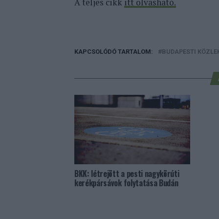
A teljes cikk
itt olvasható.
KAPCSOLÓDÓ TARTALOM:
BUDAPESTI KÖZLEK
BKK: létrejött a pesti nagykörúti
kerékpársávok folytatása Budán