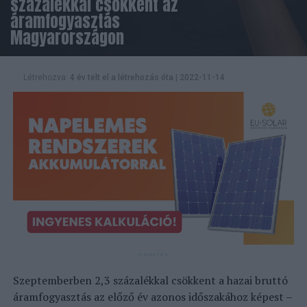
százalékkal csökkent az
áramfogyasztás
Magyarországon
Létrehozva:
4 év telt el a létrehozás óta
|
2022-11-14
Szeptemberben 2,3 százalékkal csökkent a hazai bruttó
áramfogyasztás az előző év azonos időszakához képest –