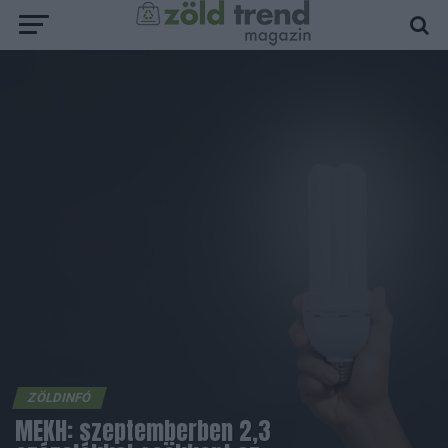
ZÖLDINFÓ
MEKH: szeptemberben 2,3