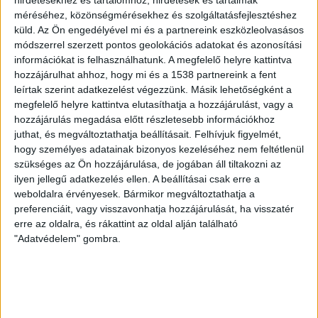
szeptemberben az előző év azonos időszakához képest.
méréséhez, közönségmérésekhez és szolgáltatásfejlesztéshez
Az öt ország termelése is csökkent az előző év
küld.
Az Ön engedélyével mi és a partnereink eszközleolvasásos
szeptemberéhez képest, 3,5 százalékkal. Kiugró volt a
módszerrel szerzett pontos geolokációs adatokat és azonosítási
francia termelés csökkenése, amely 25 százalékkal esett
információkat is felhasználhatunk. A megfelelő helyre kattintva
hozzájárulhat ahhoz, hogy mi és a 1538 partnereink a fent
vissza, elsősorban a nukleáris egységek elhúzódó
leírtak szerint adatkezelést végezzünk. Másik lehetőségként a
karbantartása miatt.
megfelelő helyre kattintva elutasíthatja a hozzájárulást, vagy a
hozzájárulás megadása előtt részletesebb információkhoz
Az öt piacon összességében a fosszilis alapú termelés 3
juthat, és megváltoztathatja beállításait.
Felhívjuk figyelmét,
százalékponttal, míg a megújuló 6 százalékponttal nőtt
hogy személyes adatainak bizonyos kezeléséhez nem feltétlenül
az energiamixben. A megújuló termelés növekedésének a
szükséges az Ön hozzájárulása, de jogában áll tiltakozni az
zömét a szélerőművi termelés növekedése tette ki. Ezzel
ilyen jellegű adatkezelés ellen. A beállításai csak erre a
egyidőben a nukleáris termelés súlya 9 százalékponttal
weboldalra érvényesek. Bármikor megváltoztathatja a
preferenciáit, vagy visszavonhatja hozzájárulását, ha visszatér
csökkent. A spot árak jelentősen csökkentek, az
erre az oldalra, és rákattint az oldal alján található
augusztusi átlagosan megawattóránként 500 euróval
"Adatvédelem" gombra.
szemben szeptemberben 390 euró volt a másnapi árak
átlaga. A másnapi zsinórárak megawattóránként 132 és
618 euró között ingadoztak – ismertette a MEKH.
KAPCSOLÓDÓ TARTALOM:
ENERGIA
ENERGIAFOGYASZTÁS