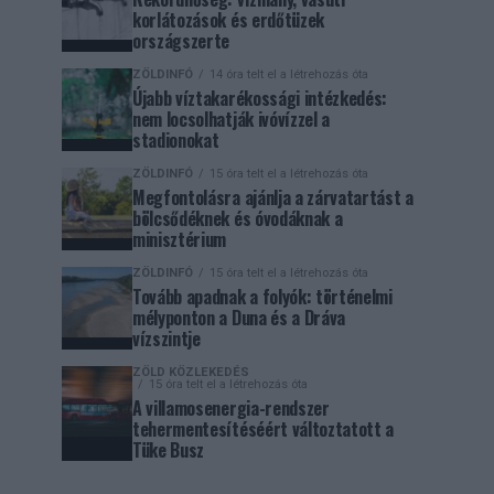
korlátozások és erdőtüzek
országszerte
ZÖLDINFÓ
14 óra telt el a létrehozás óta
Újabb víztakarékossági intézkedés:
nem locsolhatják ivóvízzel a
stadionokat
ZÖLDINFÓ
15 óra telt el a létrehozás óta
Megfontolásra ajánlja a zárvatartást a
bölcsődéknek és óvodáknak a
minisztérium
ZÖLDINFÓ
15 óra telt el a létrehozás óta
Tovább apadnak a folyók: történelmi
mélyponton a Duna és a Dráva
vízszintje
ZÖLD KÖZLEKEDÉS
15 óra telt el a létrehozás óta
A villamosenergia-rendszer
tehermentesítéséért változtatott a
Tüke Busz