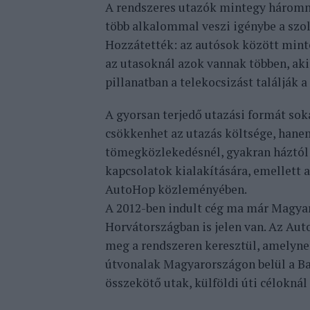
A rendszeres utazók mintegy háromne
több alkalommal veszi igénybe a szo
Hozzátették: az autósok között mint
az utasoknál azok vannak többen, aki
pillanatban a telekocsizást találják
A gyorsan terjedő utazási formát sok
csökkenhet az utazás költsége, hanem
tömegközlekedésnél, gyakran háztól há
kapcsolatok kialakítására, emellett a
AutoHop közleményében.
A 2012-ben indult cég ma már Magya
Horvátországban is jelen van. Az Auto
meg a rendszeren keresztül, amelynek
útvonalak Magyarországon belül a Ba
összekötő utak, külföldi úti céloknál