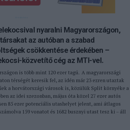
telekocsival nyaralni Magyarországon,
stársakat az autóban a szabad
költségek csökkentése érdekében –
ekocsi-közvetítő cég az MTI-vel.
zágon is több mint 120 ezer tagú. A magyarországi
ton térségét keresik fel, az idén már 23 ezren utaztak
űek a horvátországi városok is, közülük Split környéke a
en az idei szezonban, május óta közel 27 ezer autós
sen 85 ezer potenciális utashelyet jelent, ami átlagos
számolva 159 vonatot és 1682 busznyi utast tesz ki – áll