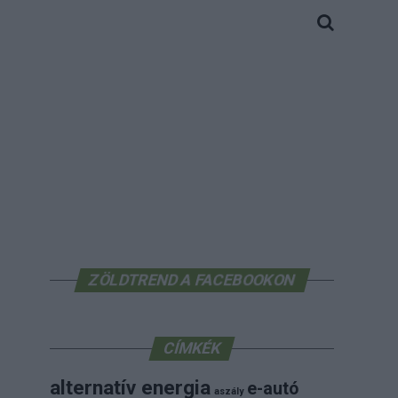
ZÖLDTREND A FACEBOOKON
CÍMKÉK
alternatív energia
e-autó
aszály