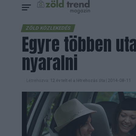
ZÖLD KÖZLEKEDÉS
Egyre többen ut
nyaralni
Létrehozva:
12 év telt el a létrehozás óta
|
2014-08-11