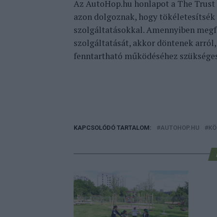
Az AutoHop.hu honlapot a The Trust W
azon dolgoznak, hogy tökéletesítsék
szolgáltatásokkal. Amennyiben megfe
szolgáltatását, akkor döntenek arról,
fenntartható működéséhez szükséges 
KAPCSOLÓDÓ TARTALOM:
AUTOHOP.HU
KÖ