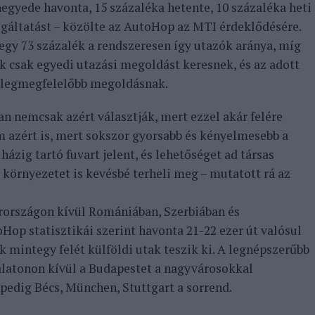
gyede havonta, 15 százaléka hetente, 10 százaléka heti
lgáltatást – közölte az AutoHop az MTI érdeklődésére.
egy 73 százalék a rendszeresen így utazók aránya, míg
k csak egyedi utazási megoldást keresnek, és az adott
 a legmegfelelőbb megoldásnak.
an nemcsak azért választják, mert ezzel akár felére
 azért is, mert sokszor gyorsabb és kényelmesebb a
zig tartó fuvart jelent, és lehetőséget ad társas
 környezetet is kevésbé terheli meg – mutatott rá az
rországon kívül Romániában, Szerbiában és
Hop statisztikái szerint havonta 21-22 ezer út valósul
 mintegy felét külföldi utak teszik ki. A legnépszerűbb
latonon kívül a Budapestet a nagyvárosokkal
 pedig Bécs, München, Stuttgart a sorrend.