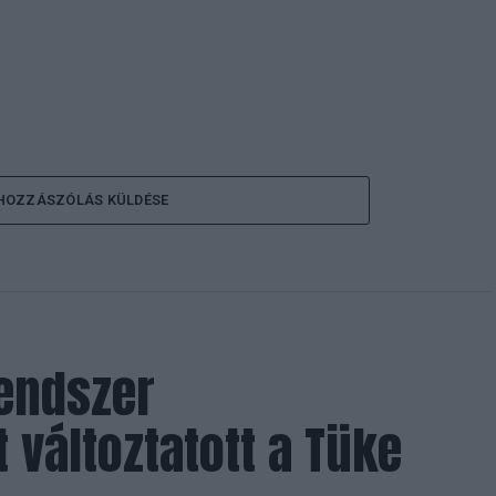
HOZZÁSZÓLÁS KÜLDÉSE
rendszer
 változtatott a Tüke