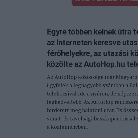
Egyre többen kelnek útra 
az interneten keresve uta
férőhelyekre, az utazási 
közölte az AutoHop.hu tel
Az AutoHop közössége már Magyarors
ügyfelek a legnagyobb számban a Bala
telekocsival ide a nyáron, de népszer
legkedveltebb. Az AutoHop rendszeréb
hirdetett meg balatoni utat. Ez össze
vonat- és távolsági buszkapacitással 
a közleményben.