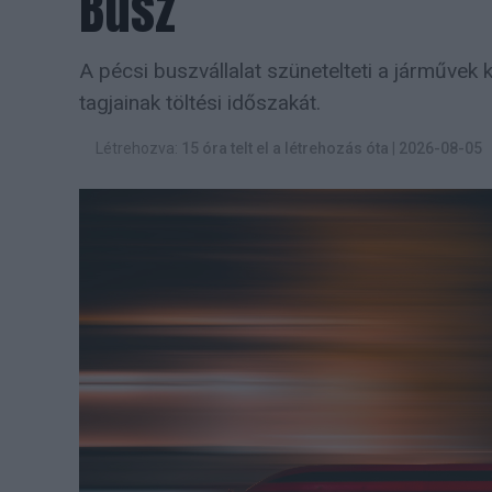
Busz
A pécsi buszvállalat szünetelteti a járművek
tagjainak töltési időszakát.
Létrehozva:
15 óra telt el a létrehozás óta
|
2026-08-05