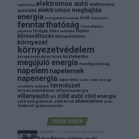
elektromos autó
elektromos
egészség
elektromos meghajtás
autótöltő
energia
erdő
energiahatékonyság
fejlesztés
fenntarthatóság
fotovoltaikus
földgáz
fűtés
időjárás
napelem
hulladék
klímaváltozás
klímavédelem
környezet
környezetvédelem
közlekedés
környezetvédelmi hírek
megújuló energia
mezőgazdaság
napelem
napelemek
napenergia
naperőmű
solar
solar energy
természet
szelektiv hulladék
természetvédelem
villamosenergia
villanyautó
zöld autó
zöld energia
víz
állatvédelem
zöld energiaforrás
zöld hirek
áram
életmód
újrahasznosítás
FRISS HÍREK
ZÖLDINFÓ
13 óra telt el a létrehozás óta
Rekordhőség: vízhiány, vasúti