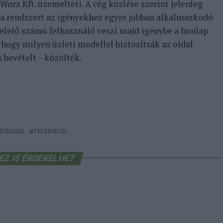
orx Kft. üzemelteti. A cég közlése szerint jelenleg
 a rendszert az igényekhez egyre jobban alkalmazkodó
lelő számú felhasználó veszi majd igénybe a honlap
 hogy milyen üzleti modellel biztosítsák az oldal
bevételt – közölték.
ZÖSSÉG
TELEKOCSI
EZ IS ÉRDEKELHET