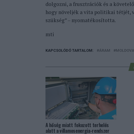
dolgozni, a frusztrációk és a követel
hogy növeljék a vita politikai tétjét
szükség” – nyomatékosította.
mti
KAPCSOLÓDÓ TARTALOM:
ÁRAM
MOLDOV
A hőség miatt fokozott terhelés
alatt a villamosenergia-rendszer