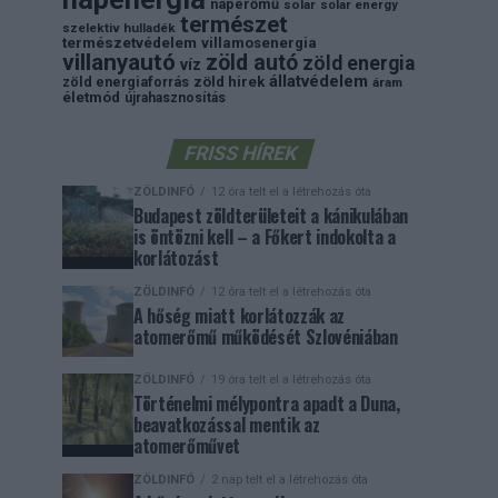
naperőmű
solar
solar energy
természet
szelektiv hulladék
természetvédelem
villamosenergia
villanyautó
zöld autó
zöld energia
víz
állatvédelem
zöld energiaforrás
zöld hirek
áram
életmód
újrahasznosítás
FRISS HÍREK
ZÖLDINFÓ
12 óra telt el a létrehozás óta
Budapest zöldterületeit a kánikulában
is öntözni kell – a Főkert indokolta a
korlátozást
ZÖLDINFÓ
12 óra telt el a létrehozás óta
A hőség miatt korlátozzák az
atomerőmű működését Szlovéniában
ZÖLDINFÓ
19 óra telt el a létrehozás óta
Történelmi mélypontra apadt a Duna,
beavatkozással mentik az
atomerőművet
ZÖLDINFÓ
2 nap telt el a létrehozás óta