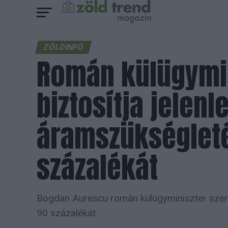
ZÖLDINFÓ
Román külügymin
biztosítja jelen
áramszükségleté
százalékát
Bogdan Aurescu román külügyminiszter szerin
90 százalékát.