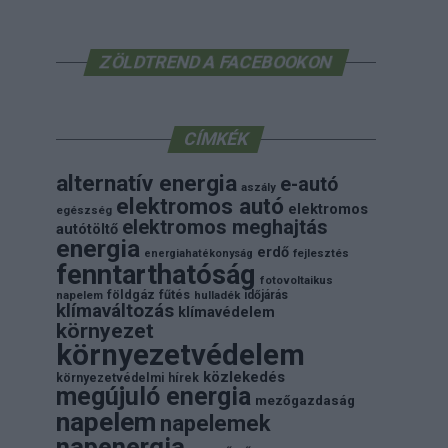
ZÖLDTREND A FACEBOOKON
CÍMKÉK
alternatív energia
e-autó
aszály
elektromos autó
elektromos
egészség
elektromos meghajtás
autótöltő
energia
erdő
energiahatékonyság
fejlesztés
fenntarthatóság
fotovoltaikus
földgáz
fűtés
időjárás
napelem
hulladék
klímaváltozás
klímavédelem
környezet
környezetvédelem
közlekedés
környezetvédelmi hírek
megújuló energia
mezőgazdaság
napelem
napelemek
napenergia