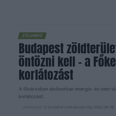
ZÖLDINFÓ
Budapest zöldterüle
öntözni kell – a Főke
korlátozást
A fővárosban elsősorban energia- és nem ví
korlátozást.
Létrehozva:
12 óra telt el a létrehozás óta
|
2026-08-08