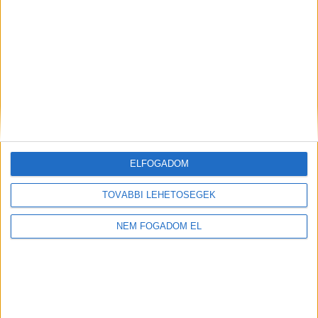
ELFOGADOM
TOVÁBBI LEHETŐSÉGEK
NEM FOGADOM EL
Töltse ki a napelem-kalkulátort, és
tudja meg, mennyibe kerülhet az Ön