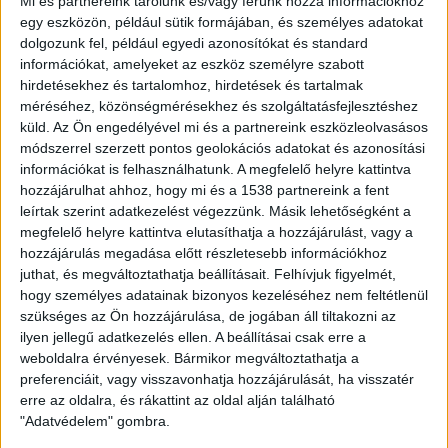
Mi és partnereink tárolunk és/vagy férünk hozzá információkhoz
Dolgok Könyvtára, ahol könyvek helyett használati
egy eszközön, például sütik formájában, és személyes adatokat
tárgyakat lehet kölcsönözni, így a ritkán használt
dolgozunk fel, például egyedi azonosítókat és standard
tárgyakat nem kell mindenkinek megvásárolnia. Ez
információkat, amelyeket az eszköz személyre szabott
környezetkímélő szolgáltatás, amely csökkenti a
hirdetésekhez és tartalomhoz, hirdetések és tartalmak
méréséhez, közönségmérésekhez és szolgáltatásfejlesztéshez
fogyasztás mértékét is – mondta.
küld.
Az Ön engedélyével mi és a partnereink eszközleolvasásos
módszerrel szerzett pontos geolokációs adatokat és azonosítási
Kiemelte, hogy a fenntarthatósági események a Grüne
információkat is felhasználhatunk. A megfelelő helyre kattintva
Kiste nevet kapták, amely szimbolikus jelentéssel bír.
hozzájárulhat ahhoz, hogy mi és a 1538 partnereink a fent
Hosszú ideje létező szolgáltatás Németországban Grüne
leírtak szerint adatkezelést végezzünk. Másik lehetőségként a
Kiste, amelyben fenntartható gazdaságok ajánlják fel
megfelelő helyre kattintva elutasíthatja a hozzájárulást, vagy a
szezonális termékeit. Ezek egy zöld dobozba kerülnek
hozzájárulás megadása előtt részletesebb információkhoz
receptekkel együtt és így juttatják el az emberekhez. “Mi
juthat, és megváltoztathatja beállításait.
Felhívjuk figyelmét,
is recepteket kínálunk fel, hogy miként lehet a
hogy személyes adatainak bizonyos kezeléséhez nem feltétlenül
szükséges az Ön hozzájárulása, de jogában áll tiltakozni az
környezetünkkel jobban törődni, mit tudunk tenni a
ilyen jellegű adatkezelés ellen. A beállításai csak erre a
szeméttel, hogyan lehet takarékoskodni és ezzel
weboldalra érvényesek. Bármikor megváltoztathatja a
kevesebb szemetet termelni és hogyan lehet a
preferenciáit, vagy visszavonhatja hozzájárulását, ha visszatér
szemétből művészet” – magyarázta.
erre az oldalra, és rákattint az oldal alján található
"Adatvédelem" gombra.
Az eseményen bemutatták Anda Kata Felhőtlen zöld