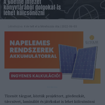
A Goethe Intézet
könyvtárából dolgokat is
lehet kölcsönözni
Létrehozva:
4 év telt el a létrehozás óta
|
2022-06-03
Tizenöt tárgyat, köztük projektort, gördeszkát,
távcsövet, laminálót és játékokat is lehet kölcsönözni