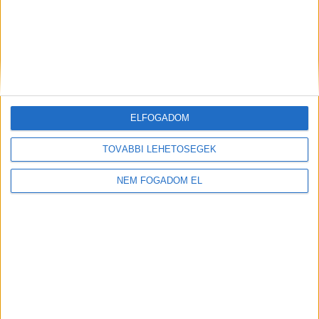
ELFOGADOM
TOVÁBBI LEHETŐSÉGEK
NEM FOGADOM EL
Töltse ki a napelem-kalkulátort, és
tudja meg, mennyibe kerülhet az Ön
rendszere!
Ingyenes kalkulálás
TOVÁBB OLVASOM
itt
(x)
EZEKET OLVASSÁK
Saját napelempark tervezéséről és megépítéséről kötött