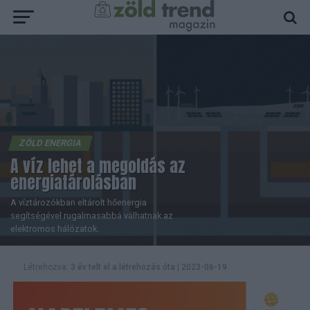
ZÖLD ENERGIA
A víz lehet a megoldás az
energiatárolásban
A víztározókban eltárolt hőenergia
segítségével rugalmasabbá válhatnak az
elektromos hálózatok.
Létrehozva:
3 év telt el a létrehozás óta
|
2023-06-19