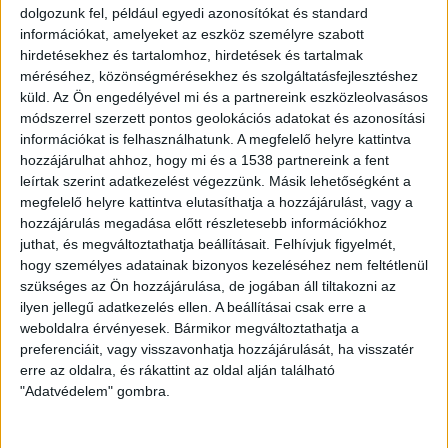
használnak. A javasolt rendszerkonfigurációkban a szél-
dolgozunk fel, például egyedi azonosítókat és standard
és napenergiából származó megújuló áramot arra
információkat, amelyeket az eszköz személyre szabott
használják, hogy a meglévő föld alatti tározókból vizet
hirdetésekhez és tartalomhoz, hirdetések és tartalmak
szivattyúzzanak fel, ezt a vizet pedig a felszínen
méréséhez, közönségmérésekhez és szolgáltatásfejlesztéshez
melegítsék nyáron, illetve olyan időszakokban, amikor
küld.
Az Ön engedélyével mi és a partnereink eszközleolvasásos
módszerrel szerzett pontos geolokációs adatokat és azonosítási
nagy a szélenergia-többlet. Ezután ugyanezt a vizet
információkat is felhasználhatunk. A megfelelő helyre kattintva
vissza lehet juttatni a mélybe, hogy újrainduljon a ciklus.
hozzájárulhat ahhoz, hogy mi és a 1538 partnereink a fent
leírtak szerint adatkezelést végezzünk. Másik lehetőségként a
Peter Nico, a csapat tagja szerint a víz kellően meleg
megfelelő helyre kattintva elutasíthatja a hozzájárulást, vagy a
marad, mivel bolygónk jó szigetelő. „Így amikor télen,
hozzájárulás megadása előtt részletesebb információkhoz
hónapokkal később felhozzuk, a víz sokkal melegebb,
juthat, és megváltoztathatja beállításait.
Felhívjuk figyelmét,
mint a környezeti levegő, és felhasználhatjuk az
hogy személyes adatainak bizonyos kezeléséhez nem feltétlenül
épületek fűtésére” – emelte ki, hozzátéve, hogy a
szükséges az Ön hozzájárulása, de jogában áll tiltakozni az
ilyen jellegű adatkezelés ellen. A beállításai csak erre a
folyamat oda-vissza működőképes.
weboldalra érvényesek. Bármikor megváltoztathatja a
preferenciáit, vagy visszavonhatja hozzájárulását, ha visszatér
A szakértők egy chicagói negyedről terveztek
erre az oldalra, és rákattint az oldal alján található
esettanulmányt, amelyben 58 kétszintes, egylakásos
"Adatvédelem" gombra.
lakóház található, tipikus lakossági fűtési és hűtési
rendszerekkel. Az ATES-szel ugyan a hagyományos