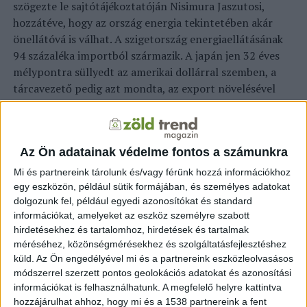
szögezte le sajtótájékoztatóján Nisimura Jaszutosi,
hozzátéve, hogy az ország energia tekintetében akár
önellátóvá is válhat. A szigetország energiaellátásának
94 százaléka importból származik. A japán jen 32 éves
mélypontra süllyedt az amerikai dollárral szemben, a
tárcavezető pedig azt mondta, az export növelésével
enyhítenék a gyengülő jen okozta károkat. A 2011-es
fukusimai katasztrófát követően Japán legtöbb
atomerőművét lekapcsolták. Kisida Fumio japán
Az Ön adatainak védelme fontos a számunkra
miniszterelnök – a téli felkészülése jegyében – kilenc
reaktor újraindítására tett ígéretet. A miniszter már
Mi és partnereink tárolunk és/vagy férünk hozzá információkhoz
szeptemberben azt hangoztatta, hogy a reaktorok
egy eszközön, például sütik formájában, és személyes adatokat
dolgozunk fel, például egyedi azonosítókat és standard
újraindítása lehet a karbonsemlegesség gyorsabb elérése
információkat, amelyeket az eszköz személyre szabott
és az ország energiabiztonsága felé vezető út.
hirdetésekhez és tartalomhoz, hirdetések és tartalmak
méréséhez, közönségmérésekhez és szolgáltatásfejlesztéshez
küld.
Az Ön engedélyével mi és a partnereink eszközleolvasásos
módszerrel szerzett pontos geolokációs adatokat és azonosítási
mti
információkat is felhasználhatunk. A megfelelő helyre kattintva
hozzájárulhat ahhoz, hogy mi és a 1538 partnereink a fent