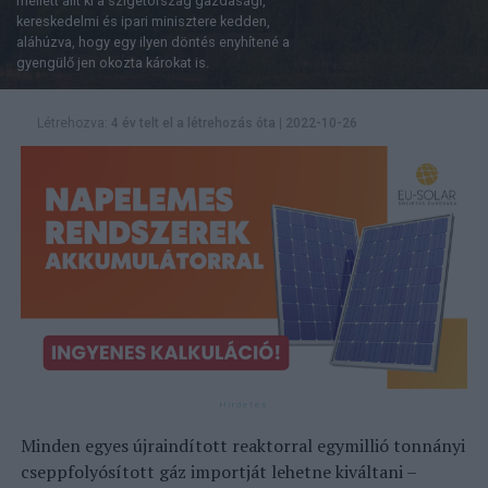
mellett állt ki a szigetország gazdasági,
kereskedelmi és ipari minisztere kedden,
aláhúzva, hogy egy ilyen döntés enyhítené a
gyengülő jen okozta károkat is.
Létrehozva:
4 év telt el a létrehozás óta
|
2022-10-26
Minden egyes újraindított reaktorral egymillió tonnányi
cseppfolyósított gáz importját lehetne kiváltani –