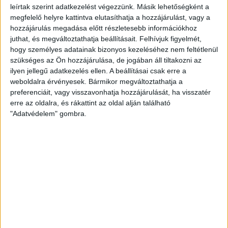
leírtak szerint adatkezelést végezzünk. Másik lehetőségként a
KAPCSOLÓDÓ TARTALOM:
ATOMERŐMŰ
JAPÁN
ÚJRAINDÍTÁS
megfelelő helyre kattintva elutasíthatja a hozzájárulást, vagy a
hozzájárulás megadása előtt részletesebb információkhoz
EZ IS ÉRDEKELHET
juthat, és megváltoztathatja beállításait.
Felhívjuk figyelmét,
hogy személyes adatainak bizonyos kezeléséhez nem feltétlenül
Nem állhat le teljesen a krskói atomerőmű, a
szükséges az Ön hozzájárulása, de jogában áll tiltakozni az
hálózat stabilitása a tét
ilyen jellegű adatkezelés ellen. A beállításai csak erre a
weboldalra érvényesek. Bármikor megváltoztathatja a
preferenciáit, vagy visszavonhatja hozzájárulását, ha visszatér
erre az oldalra, és rákattint az oldal alján található
"Adatvédelem" gombra.
ZÖLDINFÓ
Lakóházakat, vállalkozásokat és
legelőket is veszélyeztetnek az
amerikai erdőtüzek
Épületek százait pusztította el erdőtűz az Egyesült Államok
Washington államában, ezreket kitelepítettek.