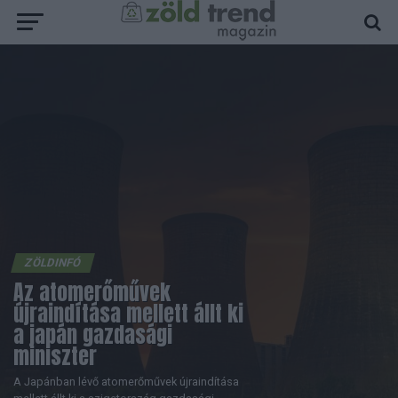
ZÖLDINFÓ
Az atomerőművek
újraindítása mellett állt ki
a japán gazdasági
miniszter
A Japánban lévő atomerőművek újraindítása