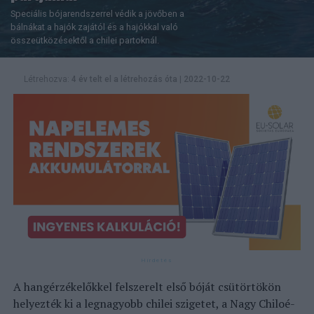
Speciális bójarendszerrel védik a jövőben a
bálnákat a hajók zajától és a hajókkal való
összeütközésektől a chilei partoknál.
Létrehozva:
4 év telt el a létrehozás óta
|
2022-10-22
A hangérzékelőkkel felszerelt első bóját csütörtökön
helyezték ki a legnagyobb chilei szigetet, a Nagy Chiloé-