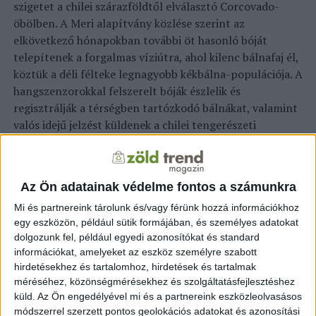
szigetet a chilei szárazföldtől elválasztó Corcovado-
öbölben. A Meri alapítvány közlése szerint az
elkövetkező hónapokban további öt hasonló bóját
telepítenek a forgalmas víziútra, ahol kilenc bálnafaj él,
köztük a déli félteke legnagyobb kékbálna-populációja. A
hangszenzorokkal felszerelt bóják észlelik és
regisztrálják a térségben tartózkodó bálnákat, valamint
valós idejű jelzést küldenek a chilei tengerészeti
hatóságnak, amely figyelmezteti a közelben lévő hajókat.
Ezek kapitányai szükség esetén csökkentik a hajó
sebességét vagy módosítják az útirányt. “A bálnák az
Az Ön adatainak védelme fontos a számunkra
ökoszisztémák igazi mérnökei, kulcsfontosságú fajok az
Mi és partnereink tárolunk és/vagy férünk hozzá információkhoz
óceánok egészsége szempontjából és a klímaváltozás
egy eszközön, például sütik formájában, és személyes adatokat
elleni küzdelemben. Ezért nagyon jó hír egy ilyen bója
dolgozunk fel, például egyedi azonosítókat és standard
kihelyezése. A radarrendszer segít elkerülni az
információkat, amelyeket az eszköz személyre szabott
ütközéseket a hajók és a bálnák között” – méltatta a
hirdetésekhez és tartalomhoz, hirdetések és tartalmak
bóják jelentőségét Maisa Rojas chilei környezetvédelmi
méréséhez, közönségmérésekhez és szolgáltatásfejlesztéshez
miniszter.
A bálnákra veszélyt jelent a hajómotorok, a
küld.
Az Ön engedélyével mi és a partnereink eszközleolvasásos
katonai szonárok és a vízalatti munkálatok okozta
módszerrel szerzett pontos geolokációs adatokat és azonosítási