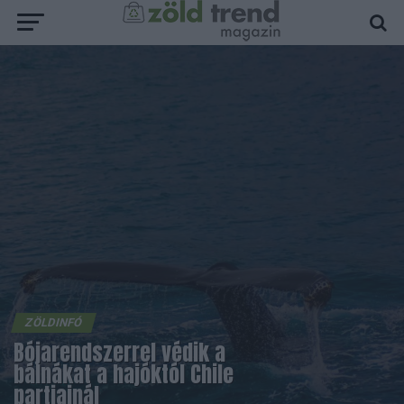
ZÖLDINFÓ
Bójarendszerrel védik a
bálnákat a hajóktól Chile
partjainál