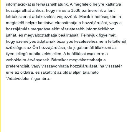
információkat is felhasználhatunk. A megfelelő helyre kattintva
növekvő zajártalom is. Mivel a tengeri emlősök hangok
hozzájárulhat ahhoz, hogy mi és a 1538 partnereink a fent
által tájékozódnak, keresnek táplálékot és tartanak
leírtak szerint adatkezelést végezzünk. Másik lehetőségként a
kapcsolatot fajtársaikkal, magas zajártalom esetén
megfelelő helyre kattintva elutasíthatja a hozzájárulást, vagy a
elveszíthetik tájékozódóképességüket.
hozzájárulás megadása előtt részletesebb információkhoz
juthat, és megváltoztathatja beállításait.
Felhívjuk figyelmét,
hogy személyes adatainak bizonyos kezeléséhez nem feltétlenül
szükséges az Ön hozzájárulása, de jogában áll tiltakozni az
mti
ilyen jellegű adatkezelés ellen. A beállításai csak erre a
weboldalra érvényesek. Bármikor megváltoztathatja a
preferenciáit, vagy visszavonhatja hozzájárulását, ha visszatér
KAPCSOLÓDÓ TARTALOM:
BÁLNA
BÓJA
CHILE
erre az oldalra, és rákattint az oldal alján található
"Adatvédelem" gombra.
EZ IS ÉRDEKELHET
Lassan 1 éves a Gleccser Köztársaság