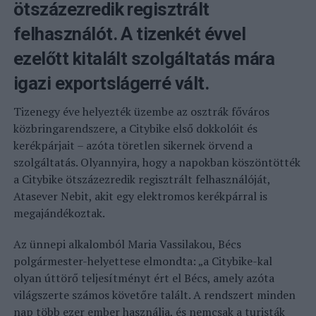
ötszázezredik regisztrált
felhasználót. A tizenkét évvel
ezelőtt kitalált szolgáltatás mára
igazi exportslágerré vált.
Tizenegy éve helyezték üzembe az osztrák főváros
közbringarendszere, a Citybike első dokkolóit és
kerékpárjait – azóta töretlen sikernek örvend a
szolgáltatás. Olyannyira, hogy a napokban köszöntötték
a Citybike ötszázezredik regisztrált felhasználóját,
Atasever Nebit, akit egy elektromos kerékpárral is
megajándékoztak.
Az ünnepi alkalomból Maria Vassilakou, Bécs
polgármester-helyettese elmondta: „a Citybike-kal
olyan úttörő teljesítményt ért el Bécs, amely azóta
világszerte számos követőre talált. A rendszert minden
nap több ezer ember használja, és nemcsak a turisták