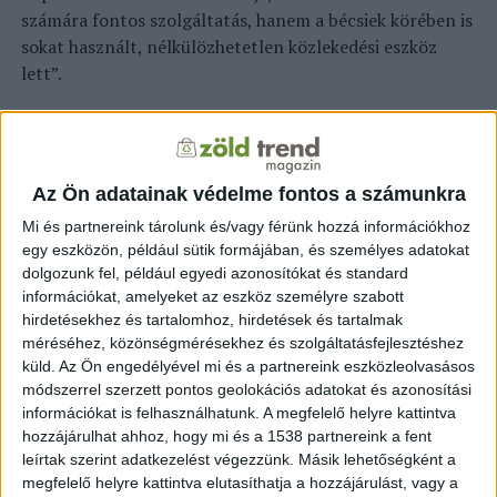
számára fontos szolgáltatás, hanem a bécsiek körében is
sokat használt, nélkülözhetetlen közlekedési eszköz
lett”.
A Citybike koncepcióját 12 évvel ezelőtt dolgozta ki a
Gewista, Ausztria legnagyobb kültéri reklámcége, amely
azóta is üzemeltetője a közbringarendszernek. Jelenleg
Az Ön adatainak védelme fontos a számunkra
118 dokkolóállomáson 1.450 kerékpár áll a felhasználók
rendelkezésre, de az a cél, hogy 2014 végére 120
Mi és partnereink tárolunk és/vagy férünk hozzá információkhoz
egy eszközön, például sütik formájában, és személyes adatokat
dokkolóállomásra és 1.500 biciklire emelkedjen ez a
dolgozunk fel, például egyedi azonosítókat és standard
szám. Tavaly a közbringákat 790 ezerszer használták és
információkat, amelyeket az eszköz személyre szabott
összesen 2,5 millió kilométert tettek meg velük. Az ötlet
hirdetésekhez és tartalomhoz, hirdetések és tartalmak
pedig annyira sikeres lett, hogy világszerte hatvan
méréséhez, közönségmérésekhez és szolgáltatásfejlesztéshez
metropoliszba exportálták, Párizstól Brisbane-ig.
küld.
Az Ön engedélyével mi és a partnereink eszközleolvasásos
módszerrel szerzett pontos geolokációs adatokat és azonosítási
információkat is felhasználhatunk. A megfelelő helyre kattintva
KAPCSOLÓDÓ TARTALOM:
AUSZTRIA
BÉCS
CITYBIKE
hozzájárulhat ahhoz, hogy mi és a 1538 partnereink a fent
KERÉKPÁRKÖLCSÖNZÉS
leírtak szerint adatkezelést végezzünk. Másik lehetőségként a
megfelelő helyre kattintva elutasíthatja a hozzájárulást, vagy a
EZ IS ÉRDEKELHET