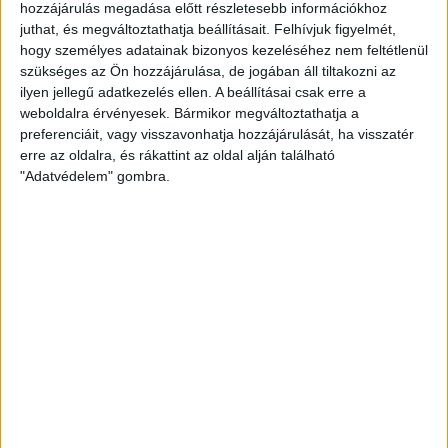
hozzájárulás megadása előtt részletesebb információkhoz
Schwarzenegger is ott volt: Bécs
juthat, és megváltoztathatja beállításait.
Felhívjuk figyelmét,
klímasemleges kézbesítésre váltott
hogy személyes adatainak bizonyos kezeléséhez nem feltétlenül
szükséges az Ön hozzájárulása, de jogában áll tiltakozni az
ilyen jellegű adatkezelés ellen. A beállításai csak erre a
weboldalra érvényesek. Bármikor megváltoztathatja a
preferenciáit, vagy visszavonhatja hozzájárulását, ha visszatér
HOZZÁSZÓLÁS KÜLDÉSE
erre az oldalra, és rákattint az oldal alján található
"Adatvédelem" gombra.
ZÖLD KÖZLEKEDÉS
Egyre nagyobb a kereslet: pörög a
BMW elektromos autóinak
gyártása Debrecenben
Legyártották az ötvenezredik járművet a BMW debreceni
gyárában.
Létrehozva:
6 óra telt el a létrehozás óta
|
2026-08-07