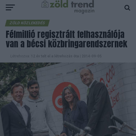
ZÖLD KÖZLEKEDÉS
Félmillió regisztrált felhasználója
van a bécsi közbringarendszernek
Létrehozva:
12 év telt el a létrehozás óta
|
2014-09-05