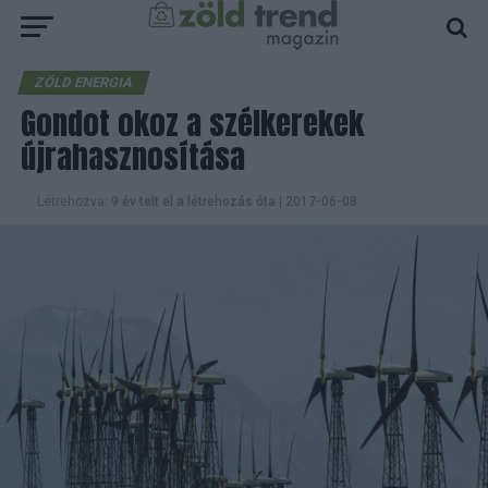
ZÖLD ENERGIA
Gondot okoz a szélkerekek
újrahasznosítása
Létrehozva:
9 év telt el a létrehozás óta
|
2017-06-08