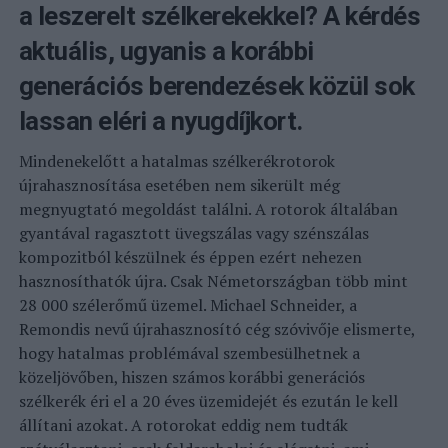
a leszerelt szélkerekekkel? A kérdés
aktuális, ugyanis a korábbi
generációs berendezések közül sok
lassan eléri a nyugdíjkort.
Mindenekelőtt a hatalmas szélkerékrotorok
újrahasznosítása esetében nem sikerült még
megnyugtató megoldást találni. A rotorok általában
gyantával ragasztott üvegszálas vagy szénszálas
kompozitból készülnek és éppen ezért nehezen
hasznosíthatók újra. Csak Németországban több mint
28 000 szélerőmű üzemel. Michael Schneider, a
Remondis nevű újrahasznosító cég szóvivője elismerte,
hogy hatalmas problémával szembesülhetnek a
közeljövőben, hiszen számos korábbi generációs
szélkerék éri el a 20 éves üzemidejét és ezután le kell
állítani azokat. A rotorokat eddig nem tudták