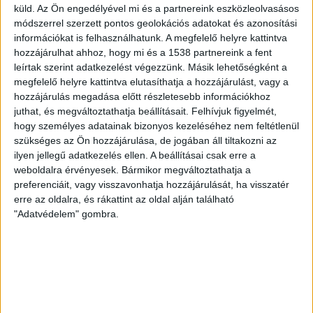
az összeragasztott anyagokat miniatűr
küld.
Az Ön engedélyével mi és a partnereink eszközleolvasásos
robbanótöltetekkel választják el egymástól. A
módszerrel szerzett pontos geolokációs adatokat és azonosítási
technológia működik laboratóriumi körülmények között,
információkat is felhasználhatunk. A megfelelő helyre kattintva
a távlati cél az, hogy 3-5 éven belül ipari mennyiség
hozzájárulhat ahhoz, hogy mi és a 1538 partnereink a fent
leírtak szerint adatkezelést végezzünk. Másik lehetőségként a
esetén is alkalmazható legyen. Azt ugyanakkor egyelőre
megfelelő helyre kattintva elutasíthatja a hozzájárulást, vagy a
nem lehet tudni, hogy az eljárás mennyibe fog kerülni és
hozzájárulás megadása előtt részletesebb információkhoz
az üzemeltetők számára mekkora többletköltséget
juthat, és megváltoztathatja beállításait.
Felhívjuk figyelmét,
jelent majd az alkalmazása.
hogy személyes adatainak bizonyos kezeléséhez nem feltétlenül
szükséges az Ön hozzájárulása, de jogában áll tiltakozni az
forrás:
alternativenergia.hu
ilyen jellegű adatkezelés ellen. A beállításai csak erre a
weboldalra érvényesek. Bármikor megváltoztathatja a
preferenciáit, vagy visszavonhatja hozzájárulását, ha visszatér
erre az oldalra, és rákattint az oldal alján található
"Adatvédelem" gombra.
KAPCSOLÓDÓ TARTALOM:
ALTERNATÍV ENERGIA
FENNTARTHATÓSÁG
KÖRNYEZETVÉDELEM
KÖRNYEZETVÉDELMI HÍREK
MEGÚJULÓ ENERGIA
MEGÚJULÓ ENERGIA HIREK
SZÉLENERGIA
SZÉLERŐMŰ
SZÉLFARM
SZÉLTURBINA
ZÖLD ENERGIA
ZÖLD ENERGIAFORRÁS
ZÖLD HIREK
EZ IS ÉRDEKELHET