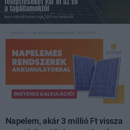
telepítéseket vár el az EU
a tagállamoktól
Nem sikerült tartani egy 2020-as határidőt.
Létrehozva:
1 év telt el a létrehozás óta
|
2025-03-01
Napelem, akár 3 millió Ft vissza