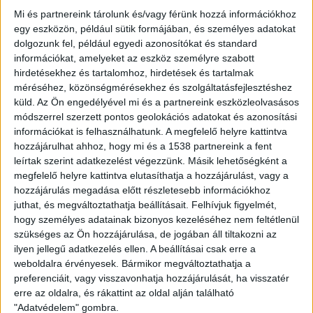
időben és teljes mértékben az irányelvet az országos
Mi és partnereink tárolunk és/vagy férünk hozzá információkhoz
jogrendszerbe. A Bizottság most Ciprusnak,
egy eszközön, például sütik formájában, és személyes adatokat
dolgozunk fel, például egyedi azonosítókat és standard
Olaszországnak, Szlovákiának, Spanyolországnak és
információkat, amelyeket az eszköz személyre szabott
Svédországnak azért küldött indokolással ellátott
hirdetésekhez és tartalomhoz, hirdetések és tartalmak
véleményt, mert nem jelentették be az intézkedéseket,
méréséhez, közönségmérésekhez és szolgáltatásfejlesztéshez
Bulgáriának, Franciaországnak és Hollandiának pedig
küld.
Az Ön engedélyével mi és a partnereink eszközleolvasásos
azért, mert nem nyújtottak kellően világos és pontos
módszerrel szerzett pontos geolokációs adatokat és azonosítási
tájékoztatást arról, hogy az átültetési erőfeszítéseik
információkat is felhasználhatunk. A megfelelő helyre kattintva
hogyan tükrözik az irányelv egyes rendelkezéseit.
hozzájárulhat ahhoz, hogy mi és a 1538 partnereink a fent
leírtak szerint adatkezelést végezzünk. Másik lehetőségként a
megfelelő helyre kattintva elutasíthatja a hozzájárulást, vagy a
A Bizottság külön eljárás részeként indokolással ellátott
hozzájárulás megadása előtt részletesebb információkhoz
véleményt küldött Magyarországnak és
juthat, és megváltoztathatja beállításait.
Felhívjuk figyelmét,
Lengyelországnak, mivel nem ültették át a hazai
hogy személyes adatainak bizonyos kezeléséhez nem feltétlenül
jogrendbe teljes mértékben a belső villamosenergia-
szükséges az Ön hozzájárulása, de jogában áll tiltakozni az
piacra vonatkozó, az (EU) 2019/944 irányelvben
ilyen jellegű adatkezelés ellen. A beállításai csak erre a
meghatározott uniós szabályokat. A vonatkozó határidő
weboldalra érvényesek. Bármikor megváltoztathatja a
2020. december 31. volt.
preferenciáit, vagy visszavonhatja hozzájárulását, ha visszatér
erre az oldalra, és rákattint az oldal alján található
A Bizottság emellett Belgiumnak, Észtországnak,
"Adatvédelem" gombra.