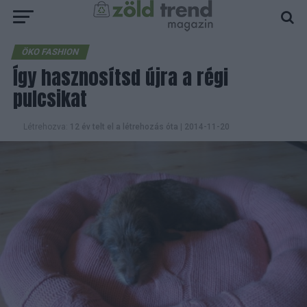
ÖKO FASHION
Így hasznosítsd újra a régi
pulcsikat
Létrehozva:
12 év telt el a létrehozás óta
|
2014-11-20