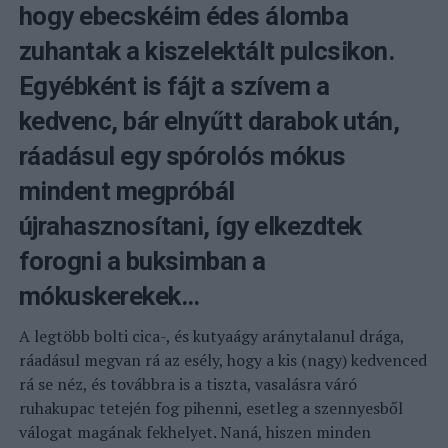
hogy ebecskéim édes álomba
zuhantak a kiszelektált pulcsikon.
Egyébként is fájt a szívem a
kedvenc, bár elnyűtt darabok után,
ráadásul egy spórolós mókus
mindent megpróbál
újrahasznosítani, így elkezdtek
forogni a buksimban a
mókuskerekek…
A legtöbb bolti cica-, és kutyaágy aránytalanul drága,
ráadásul megvan rá az esély, hogy a kis (nagy) kedvenced
rá se néz, és továbbra is a tiszta, vasalásra váró
ruhakupac tetején fog pihenni, esetleg a szennyesből
válogat magának fekhelyet. Naná, hiszen minden