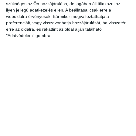
szükséges az Ön hozzájárulása, de jogában áll tiltakozni az
ilyen jellegű adatkezelés ellen. A beállításai csak erre a
HOZZÁSZÓLÁS KÜLDÉSE
weboldalra érvényesek. Bármikor megváltoztathatja a
preferenciáit, vagy visszavonhatja hozzájárulását, ha visszatér
erre az oldalra, és rákattint az oldal alján található
"Adatvédelem" gombra.
ÖKO FASHION
Kőkemény divatbemutató Baján
2022. október 21-én exkluzív divatbemutató keretein belül
mutatta be új színes termékpalettáját és környezetbarát ECO
Stone termékcsomagját a Bácska-Logistik Kft.
Létrehozva:
4 év telt el a létrehozás óta
|
2022-10-25