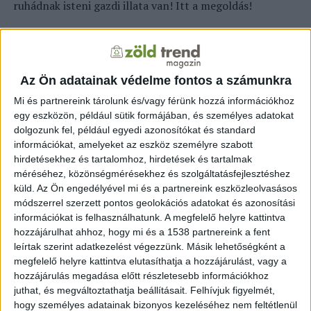
ruhádnak isteni gazdi illata van! Itt a megoldás!
Ha nem akarsz sok pénzt kiadni, viszont mégis jó lenne
valahogy leszoktatni a rosszcsontokat a nem megfelelő
helyeken való szunyálásról, készíts nekik saját fekhelyet
Az Ön adatainak védelme fontos a számunkra
a saját pulcsidból. Ne aggódj, nem kell aranykezű
varrómókusnak lenned, hogy elkészítsd!
Mi és partnereink tárolunk és/vagy férünk hozzá információkhoz
egy eszközön, például sütik formájában, és személyes adatokat
dolgozunk fel, például egyedi azonosítókat és standard
A teljes cikk
itt olvasható.
információkat, amelyeket az eszköz személyre szabott
hirdetésekhez és tartalomhoz, hirdetések és tartalmak
méréséhez, közönségmérésekhez és szolgáltatásfejlesztéshez
küld.
Az Ön engedélyével mi és a partnereink eszközleolvasásos
KAPCSOLÓDÓ TARTALOM:
PULÓVER
ÚJRAHASZNOSÍTÁS
módszerrel szerzett pontos geolokációs adatokat és azonosítási
információkat is felhasználhatunk. A megfelelő helyre kattintva
EZ IS ÉRDEKELHET
hozzájárulhat ahhoz, hogy mi és a 1538 partnereink a fent
leírtak szerint adatkezelést végezzünk. Másik lehetőségként a
Fenntarthatóság kézzel foghatóan:
megfelelő helyre kattintva elutasíthatja a hozzájárulást, vagy a
különleges workshop-sorozat indul
hozzájárulás megadása előtt részletesebb információkhoz
juthat, és megváltoztathatja beállításait.
Felhívjuk figyelmét,
hogy személyes adatainak bizonyos kezeléséhez nem feltétlenül