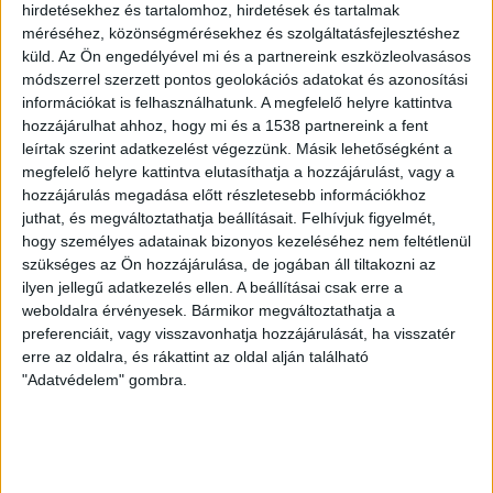
hirdetésekhez és tartalomhoz, hirdetések és tartalmak
méréséhez, közönségmérésekhez és szolgáltatásfejlesztéshez
A World Wildlife Fund (WWF) reményének adott
küld.
Az Ön engedélyével mi és a partnereink eszközleolvasásos
hangot, hogy a döntés új sztenderdet állít az
módszerrel szerzett pontos geolokációs adatokat és azonosítási
élelmiszeriparban és más cégek is követni fogják a
információkat is felhasználhatunk. A megfelelő helyre kattintva
McDonalds példáját.
hozzájárulhat ahhoz, hogy mi és a 1538 partnereink a fent
leírtak szerint adatkezelést végezzünk. Másik lehetőségként a
Az Aggódó Tudósok Szervezete (UCS) egyik
megfelelő helyre kattintva elutasíthatja a hozzájárulást, vagy a
összesítésében már jelezte, hogy a gyorsétterem-
hozzájárulás megadása előtt részletesebb információkhoz
juthat, és megváltoztathatja beállításait.
Felhívjuk figyelmét,
szektor jócskán lemaradt más ágazatoktól abbéli
hogy személyes adatainak bizonyos kezeléséhez nem feltétlenül
törekvésében, hogy termékeiben csakis erdőirtás-
szükséges az Ön hozzájárulása, de jogában áll tiltakozni az
mentes pálmaolajat használjon, jelentette a
ilyen jellegű adatkezelés ellen. A beállításai csak erre a
Reuters. Mint ismeretes, korábban a Nestlé KitKat
weboldalra érvényesek. Bármikor megváltoztathatja a
csokijának renoméja is besározódott azzal a
preferenciáit, vagy visszavonhatja hozzájárulását, ha visszatér
Greenpeace-kampánnyal, mely arra hívta fel a
erre az oldalra, és rákattint az oldal alján található
figyelmet, hogy az édességhez szükséges pálmaolajat
"Adatvédelem" gombra.
olyan óriási olajpálma-ültetvényekről szerzik be, melyek
telepítéséért esőerdőket irtanak ki, s ez az őshonos
gorillák életterének szűkülését, számuk csökkenését
vonja maga után.