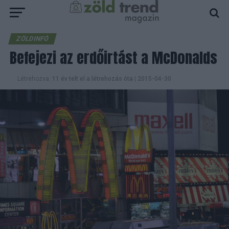
ZÖLDINFÓ
Befejezi az erdőirtást a McDonalds
Létrehozva:
11 év telt el a létrehozás óta
|
2015-04-30