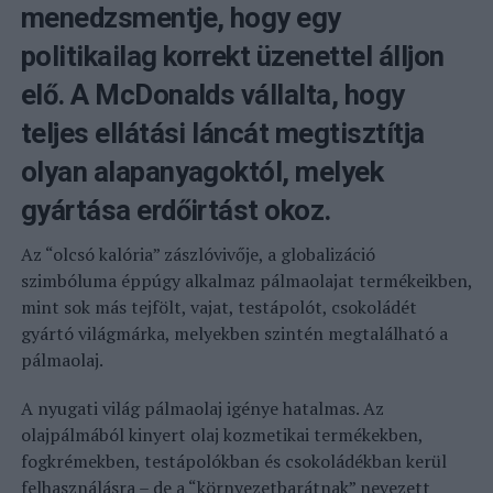
menedzsmentje, hogy egy
politikailag korrekt üzenettel álljon
elő. A McDonalds vállalta, hogy
teljes ellátási láncát megtisztítja
olyan alapanyagoktól, melyek
gyártása erdőirtást okoz.
Az “olcsó kalória” zászlóvivője, a globalizáció
szimbóluma éppúgy alkalmaz pálmaolajat termékeikben,
mint sok más tejfölt, vajat, testápolót, csokoládét
gyártó világmárka, melyekben szintén megtalálható a
pálmaolaj.
A nyugati világ pálmaolaj igénye hatalmas. Az
olajpálmából kinyert olaj kozmetikai termékekben,
fogkrémekben, testápolókban és csokoládékban kerül
felhasználásra – de a “környezetbarátnak” nevezett