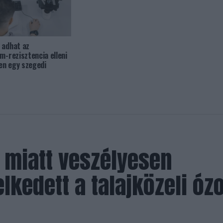
 adhat az
m-rezisztencia elleni
en egy szegedi
 miatt veszélyesen
kedett a talajközeli óz