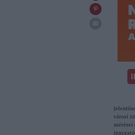
Jelentős
városi z
mérései 
igazgató