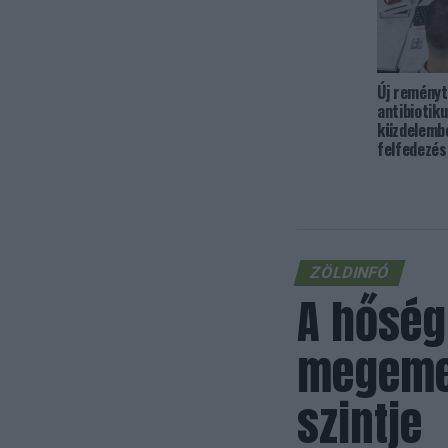
Új reményt
antibiotiku
küzdelemb
felfedezés
ZÖLDINFÓ
A hőség
megemel
szintje