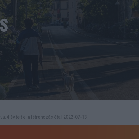
és
va:
4 év telt el a létrehozás óta
|
2022-07-13