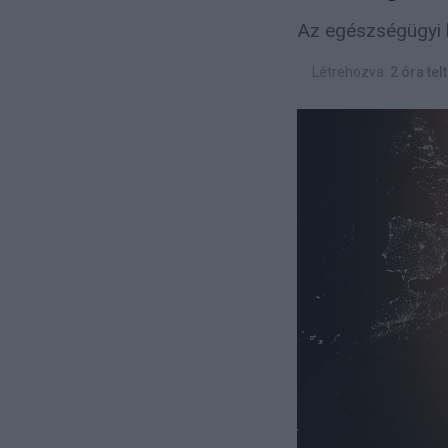
Az egészségügyi h
Létrehozva:
2 óra tel