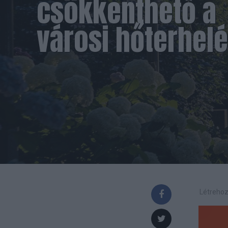
csökkenthető a
városi hőterhel
Létrehoz