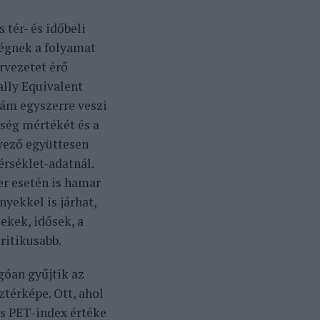
 tér- és időbeli
ségnek a folyamat
ervezetet érő
ally Equivalent
ám egyszerre veszi
sség mértékét és a
yező együttesen
érséklet-adatnál.
er esetén is hamar
yekkel is járhat,
ekek, idősek, a
ritikusabb.
góan gyűjtik az
ztérképe. Ott, ahol
és PET-index értéke