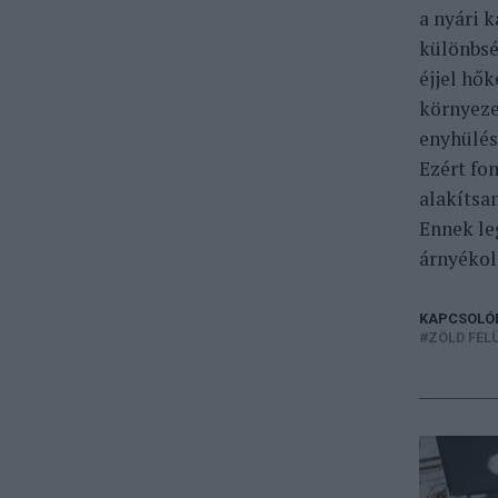
a nyári 
különbség
éjjel hő
környeze
enyhülést
Ezért fo
alakítsa
Ennek leg
árnyékol
KAPCSOLÓ
ZÖLD FEL