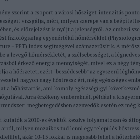
ny szerint a csoport a városi hősziget-intenzitás pontos
tességeit vizsgálja, méri, milyen szerepe van a beépített
ben, és előrejelzést is nyújt a jelenségről. Az emberi sz
ést fiziológiailag egyenértékű hőmérséklet (Physiologic
ure – PET) index segítségével számszerűsítik. A mérősz
be a levegő hőmérsékletét, a szélsebességet, a légnedve
zásból érkező energia mennyiségét, mivel ez a négy tén
olja a hőérzetet, ezért “beszédesebb” az egyszerű léghőm
rvezetet nagyon nagy hőstressz éri, még egészséges emb
hat a hőháztartás, ami komoly egészségügyi következmén
hőgutával. Arra érzékeny embereknél, például a kisgyerm
 érrendszeri megbetegedésben szenvedők esetén ez még k
i kutatók a 2010-es évektől kezdve folyamatosan és átfo
 arról, milyen mozaikos tud lenni egy település hőstress
ldfelület, akár 10-15 fokkal is magasabb lehet a hőterhel