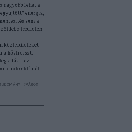
s nagyobb lehet a
egyűjtött” energia,
rmentesítés sem a
 zöldebb területen
an közterületeket
 a hőstresszt.
eg a fák – az
ani a mikroklímát.
TUDOMÁNY
VÁROS