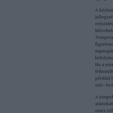
A közlemé
jellegze
erősödésé
hőterhel
Temperat
figyelem
napsugár
befolyás
Ha a sze
felborul
például 
szív- és
A szeged
adatokat
nincs zö