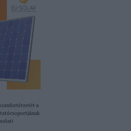
 komfortérzetét a
tatócsoportjának
solati