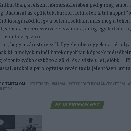
kánikulában, a felszín hőmérsékletében pedig még ennél i
. Ráadásul az épületek, burkolt felületek által nappal “b
ként kisugárzódik, így a belvárosokban nincs meg a tehe
t, sem az emberi szervezet számára, amíg egy külvárosi,
 jelent az éjszaka.
ntos, hogy a várostervezők figyelembe vegyék ezt, és oly
nak ki, amelyek minél hatékonyabban képesek mérsékelni
kézenfekvőbb eszköze a zöld- és a vízfelület, előbbi – fől
ással, utóbbi a párologtatás révén tudja jelentősen javít
DÓ TARTALOM:
ÉLETMÓD
KLÍMA
SZEGEDI TUDOMÁNYEGYETEM
ÜLETEK
EZ IS ÉRDEKELHET