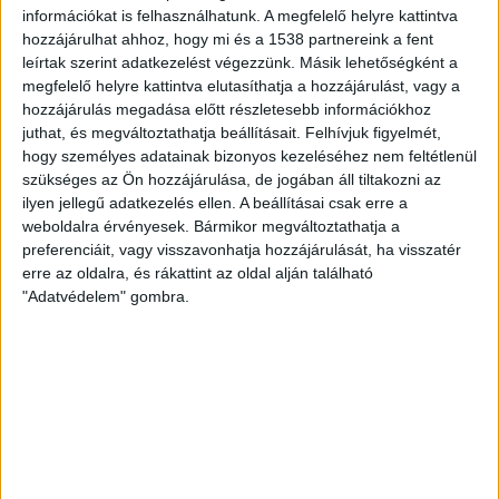
információkat is felhasználhatunk. A megfelelő helyre kattintva
közepén halad – emlékeztet az Ökotárs Alapítvány.
hozzájárulhat ahhoz, hogy mi és a 1538 partnereink a fent
leírtak szerint adatkezelést végezzünk. Másik lehetőségként a
megfelelő helyre kattintva elutasíthatja a hozzájárulást, vagy a
hozzájárulás megadása előtt részletesebb információkhoz
mti
juthat, és megváltoztathatja beállításait.
Felhívjuk figyelmét,
hogy személyes adatainak bizonyos kezeléséhez nem feltétlenül
szükséges az Ön hozzájárulása, de jogában áll tiltakozni az
ilyen jellegű adatkezelés ellen. A beállításai csak erre a
KAPCSOLÓDÓ TARTALOM:
KÖRNYEZETVÉDELEM
ÖKOTÁRS
weboldalra érvényesek. Bármikor megváltoztathatja a
PLATÁN
preferenciáit, vagy visszavonhatja hozzájárulását, ha visszatér
erre az oldalra, és rákattint az oldal alján található
EZ IS ÉRDEKELHET
"Adatvédelem" gombra.
A klímaváltozás egyre súlyosabb
erdőtüzeket okoz Spanyolországban
ZÖLDINFÓ