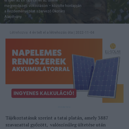
el idén az Év fája címet az online
megrendezett voksoláson – közölte honlapján
a kezdeményezést szervező Ökotárs
Alapítvány.
Létrehozva:
4 év telt el a létrehozás óta
|
2022-11-04
Tájékoztatásuk szerint a tatai platán, amely 3887
szavazattal győzött, valószínűleg ültetése után