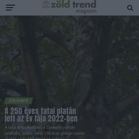
ZÖLDINFÓ
A 250 éves tatai platán
lett az Év fája 2022-ben
A tatai Angolkertben, a Cseke-tó partján
található, szinte fekvő 250 éves platán nyerte