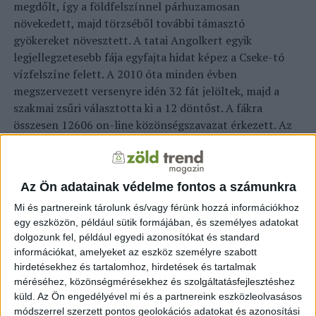
megdőlt, így a földfelszínnel párhuzamosan
növekedett, majd törzséből további támasztó
gyökereket növesztett. A tatai Angolkert egyik
legjellegzetesebb fája egyfajta hidat képez a Cseke-tó
vízfelszíne felett.
A 2010 óta minden évben
megszervezett versenyre idén 32 fát jelöltek, majd a
szakmai zsűri választotta ki a 12 döntőst. A fákra
összesen 12606 on-line közönségszavazat érkezett.
Az
Év fája egy speciális kezelést nyert, az Országos
Erdészeti Egyesület különdíjasa pedig – a Pest megyei
Dánszentmikós határában található Micsky hársak
Az Ön adatainak védelme fontos a számunkra
egyike, az Aggastyán – az OEE ajándékcsomagját kapta.
Mi és partnereink tárolunk és/vagy férünk hozzá információkhoz
A zsűri döntése alapján a Lengyeli-legelő fái kapták a
egy eszközön, például sütik formájában, és személyes adatokat
2022-es Hős fa címet. A legelő a Zala megyei
dolgozunk fel, például egyedi azonosítókat és standard
Szentpéterúr és Pacsa települések határvidékén fekszik,
információkat, amelyeket az eszköz személyre szabott
a matuzsálemi vadkörte- és tölgyfák az itt található
hirdetésekhez és tartalomhoz, hirdetések és tartalmak
gémeskutakkal, forrással, pásztorszoborral együtt a hely
méréséhez, közönségmérésekhez és szolgáltatásfejlesztéshez
jelképei. Az idilli állapotnak azonban hamarosan vége,
küld.
Az Ön engedélyével mi és a partnereink eszközleolvasásos
mert a tervbe vett M76-os autóút nyomvonala a legelő
módszerrel szerzett pontos geolokációs adatokat és azonosítási