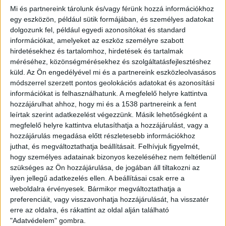
rendelkező cég értékét. A nem egészen 50 éve alapított
Mi és partnereink tárolunk és/vagy férünk hozzá információkhoz
Patagonia hamar bekapcsolódott a környezetvédelembe,
egy eszközön, például sütik formájában, és személyes adatokat
dolgozunk fel, például egyedi azonosítókat és standard
gondosan megválogatta a felhasznált alapanyagokat, és
információkat, amelyeket az eszköz személyre szabott
bevételének 1 százalékával már eddig is minden évben
hirdetésekhez és tartalomhoz, hirdetések és tartalmak
környezet-, illetve természetvédő civil szervezeteket
méréséhez, közönségmérésekhez és szolgáltatásfejlesztéshez
támogatott.
küld.
Az Ön engedélyével mi és a partnereink eszközleolvasásos
módszerrel szerzett pontos geolokációs adatokat és azonosítási
Mint az alapító írja, megtehették volna, hogy eladják a
információkat is felhasználhatunk. A megfelelő helyre kattintva
céget, és az összes pénzt eladományozzák, de nem
hozzájárulhat ahhoz, hogy mi és a 1538 partnereink a fent
lehettek biztosak abban, hogy az új tulajdonos megőrzi a
leírtak szerint adatkezelést végezzünk. Másik lehetőségként a
megfelelő helyre kattintva elutasíthatja a hozzájárulást, vagy a
cég által képviselt értékeket és megtartja az összes
hozzájárulás megadása előtt részletesebb információkhoz
alkalmazottat. Szerinte a tőzsdei bevezetés
juthat, és megváltoztathatja beállításait.
Felhívjuk figyelmét,
“katasztrofális” lett volna, mert a tőzsdén jegyzett
hogy személyes adatainak bizonyos kezeléséhez nem feltétlenül
cégekre túl nagy nyomás nehezedik a rövid távú
szükséges az Ön hozzájárulása, de jogában áll tiltakozni az
nyereség érdekében, az életképesség és a hosszú távú
ilyen jellegű adatkezelés ellen. A beállításai csak erre a
felelősség kárára. A The New York Times szerint más
weboldalra érvényesek. Bármikor megváltoztathatja a
gazdag üzletemberek is támogatnak közérdekű ügyeket,
preferenciáit, vagy visszavonhatja hozzájárulását, ha visszatér
erre az oldalra, és rákattint az oldal alján található
de a Patagonia-féle konstrukció nem jár anyagi
"Adatvédelem" gombra.
előnyökkel Chouinard és családtagjai számára, sőt az