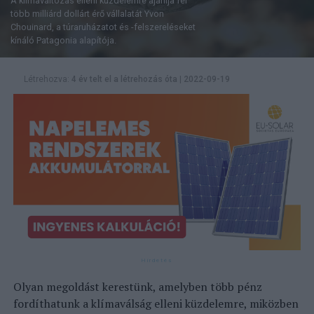
A klímaváltozás elleni küzdelemre ajánlja fel
több milliárd dollárt érő vállalatát Yvon
Chouinard, a túraruházatot és -felszereléseket
kínáló Patagonia alapítója.
Létrehozva:
4 év telt el a létrehozás óta
|
2022-09-19
Olyan megoldást kerestünk, amelyben több pénz
fordíthatunk a klímaválság elleni küzdelemre, miközben