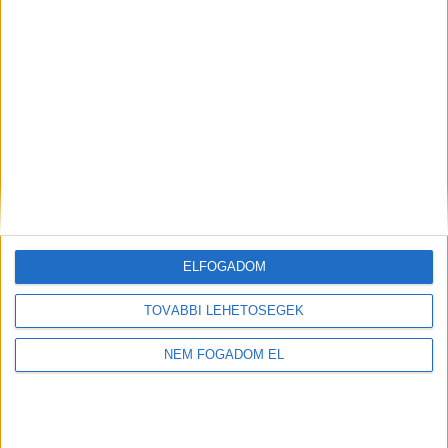
ELFOGADOM
TOVÁBBI LEHETŐSÉGEK
NEM FOGADOM EL
Töltse ki a napelem-kalkulátort, és