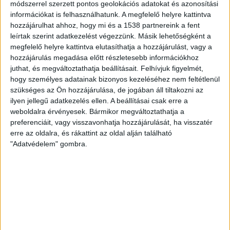
módszerrel szerzett pontos geolokációs adatokat és azonosítási
intézményt és 57 ipari telepet lát el energiával,
információkat is felhasználhatunk. A megfelelő helyre kattintva
távhőszolgáltatóként 14 városban több mint 270 000
hozzájárulhat ahhoz, hogy mi és a 1538 partnereink a fent
távfűtött lakás és közintézmény fűtéséről gondoskodik.
leírtak szerint adatkezelést végezzünk. Másik lehetőségként a
A cégcsoport által évente értékesített villamosenergia
megfelelő helyre kattintva elutasíthatja a hozzájárulást, vagy a
623 ezer lakos éves fogyasztását képes biztosítani –
hozzájárulás megadása előtt részletesebb információkhoz
olvasható a tájékoztatásban.
juthat, és megváltoztathatja beállításait.
Felhívjuk figyelmét,
hogy személyes adatainak bizonyos kezeléséhez nem feltétlenül
szükséges az Ön hozzájárulása, de jogában áll tiltakozni az
KAPCSOLÓDÓ TARTALOM:
ENERGIA
FOGYASZTÁS
ilyen jellegű adatkezelés ellen. A beállításai csak erre a
HÁZTARTÁS
KARÁCSONYFA
TŰZELŐ-ANYAG
weboldalra érvényesek. Bármikor megváltoztathatja a
VILLAMOSENERGIA
preferenciáit, vagy visszavonhatja hozzájárulását, ha visszatér
erre az oldalra, és rákattint az oldal alján található
EZ IS ÉRDEKELHET
"Adatvédelem" gombra.
Újabb intézmények vezettek be
energiatakarékossági intézkedéseket
ZÖLD ENERGIA