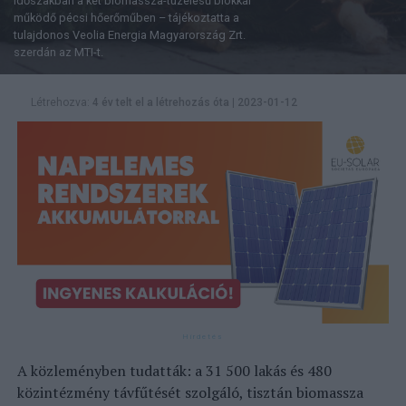
időszakban a két biomassza-tüzelésű blokkal
működő pécsi hőerőműben – tájékoztatta a
tulajdonos Veolia Energia Magyarország Zrt.
szerdán az MTI-t.
Létrehozva:
4 év telt el a létrehozás óta
|
2023-01-12
A közleményben tudatták: a 31 500 lakás és 480
közintézmény távfűtését szolgáló, tisztán biomassza