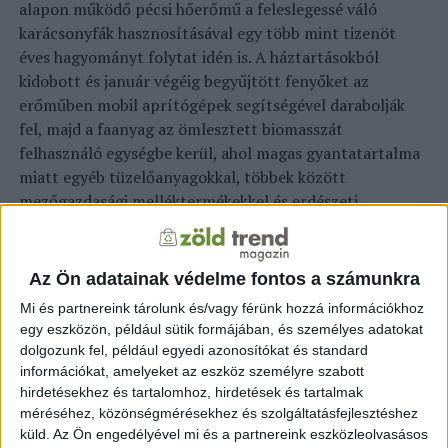
alapon működő pécsi hőerőmű a feleslegessé váló
karácsonyfák hasznosításával egy több mint tizenöt
éves hagyományt folytat idén is.
A háztartásokból
kidobott és január végéig begyűjtött fenyőket az
erőműben mobil aprítógépek segítségével darabolják
fel, majd a faanyag az ömlesztett biomasszát
felhasználó egységbe kerül, ahol magas gyantatartalma
miatt egyéb tüzelőanyagokkal, többek között
mezőgazdasági melléktermékekkel és erdészeti
faaprítékkal vegyítik a leghatékonyabb felhasználás,
illetve a kazánok kímélése érdekében – részletezték.
Az Ön adatainak védelme fontos a számunkra
Közölték: a városszerte begyűjtött több tízezer
Mi és partnereink tárolunk és/vagy férünk hozzá információkhoz
karácsonyfa újbóli felhasználásával jelentős mennyiségű
egy eszközön, például sütik formájában, és személyes adatokat
tiszta, zöld energia állítható elő; a begyűjtött mintegy
dolgozunk fel, például egyedi azonosítókat és standard
35-40 tonna fenyőhulladék 85 átlagos méretű lakás egy
információkat, amelyeket az eszköz személyre szabott
havi fűtéséhez elég energiát ad.
A Veolia Energia
hirdetésekhez és tartalomhoz, hirdetések és tartalmak
Magyarország Zrt. több mint 60 állami és
méréséhez, közönségmérésekhez és szolgáltatásfejlesztéshez
önkormányzati intézményt, 66 egészségügyi és szociális
küld.
Az Ön engedélyével mi és a partnereink eszközleolvasásos