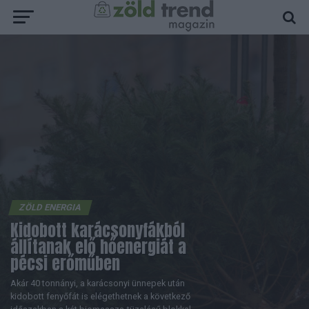
ZÖLD ENERGIA
Kidobott karácsonyfákból
állítanak elő hőenergiát a
pécsi erőműben
Akár 40 tonnányi, a karácsonyi ünnepek után
kidobott fenyőfát is elégethetnek a következő