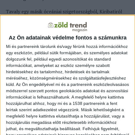
Tavaly egy másik óceániai szigetországból, Kiribatiról
származó családot nem fogadott be klímamenekültként
Új-Zéland, ők jelenleg is a kitoloncolás ellen küzdenek.
Kérelmük alapja ugyancsak az volt, hogy az emelkedő
Az Ön adatainak védelme fontos a számunkra
tengerszint veszélyezteti az ivóvíz minőségét,
Mi és partnereink tárolunk és/vagy férünk hozzá információkhoz
egy eszközön, például sütik formájában, és személyes adatokat
forrás:
hir24.hu
dolgozunk fel, például egyedi azonosítókat és standard
információkat, amelyeket az eszköz személyre szabott
hirdetésekhez és tartalomhoz, hirdetések és tartalmak
méréséhez, közönségmérésekhez és szolgáltatásfejlesztéshez
KAPCSOLÓDÓ TARTALOM:
KLÍMAMENEKÜLTEK
ÚJ-ZÉLAND
küld.
Az Ön engedélyével mi és a partnereink eszközleolvasásos
módszerrel szerzett pontos geolokációs adatokat és azonosítási
EZ IS ÉRDEKELHET
információkat is felhasználhatunk. A megfelelő helyre kattintva
hozzájárulhat ahhoz, hogy mi és a 1538 partnereink a fent
Első ízben észlelnek tengeriszivacs-
leírtak szerint adatkezelést végezzünk. Másik lehetőségként a
fehéredést Új-Zélandon
megfelelő helyre kattintva elutasíthatja a hozzájárulást, vagy a
hozzájárulás megadása előtt részletesebb információkhoz
juthat, és megváltoztathatja beállításait.
Felhívjuk figyelmét,
hogy személyes adatainak bizonyos kezeléséhez nem feltétlenül