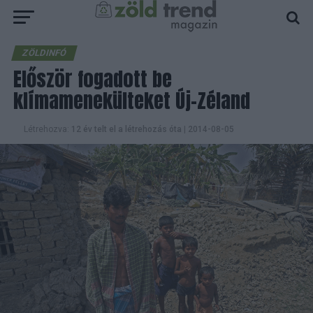
ZÖLDINFÓ
Először fogadott be
klímamenekülteket Új-Zéland
Létrehozva:
12 év telt el a létrehozás óta
|
2014-08-05