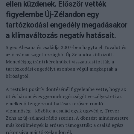
ellen küzdenek. Először vették
figyelembe Új-Zélandon egy
tartózkodási engedély megadásakor
a klímaváltozás negatív hatásait.
Sigeo Alesana és családja 2007-ben hagyta el Tuvalut és
az óceániai szigetországból Új-Zélandra költözött.
Menedékjog iránti kérelmüket visszautasították, a
tartózkodási engedélyt azonban végül megkapták a
bíróságtól.
A testület pozitív döntésénél figyelembe vette, hogy az
öt és három éves gyermek egészségét veszélyezteti az
emelkedő tengerszint hatására erősen romló
vízminőség – közölte a család egyik ügyvédje, Trevor
Zohs az új-zélandi rádió szerint. A döntést mindenesetre
más körülmények is erősen támogatták: a család egész
rokonsága már Új-Zélandon él.