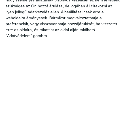
szükséges az Ön hozzájárulása, de jogában áll tiltakozni az
HOZZÁSZÓLÁS KÜLDÉSE
ilyen jellegű adatkezelés ellen. A beállításai csak erre a
weboldalra érvényesek. Bármikor megváltoztathatja a
preferenciáit, vagy visszavonhatja hozzájárulását, ha visszatér
erre az oldalra, és rákattint az oldal alján található
ZÖLDINFÓ
"Adatvédelem" gombra.
A hőség miatt veszélyesen
megemelkedett a talajközeli ózon
szintje
Az egészségügyi határérték felett alakulhat az ózon
koncentrációja.
Létrehozva:
15 óra telt el a létrehozás óta
|
2026-08-07